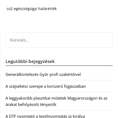
co2 egészségügyi határérték
KERESÉS:
Legutóbbi bejegyzések
Generálkivitelezés Győr profi szakértőivel
A szájsebész szerepe a korszerű fogászatban
A leggyakoribb plasztikai műtétek Magyarországon és az
árakat befolyásoló tényezők
A DTF nyomtató a textilnyomtatás új királya