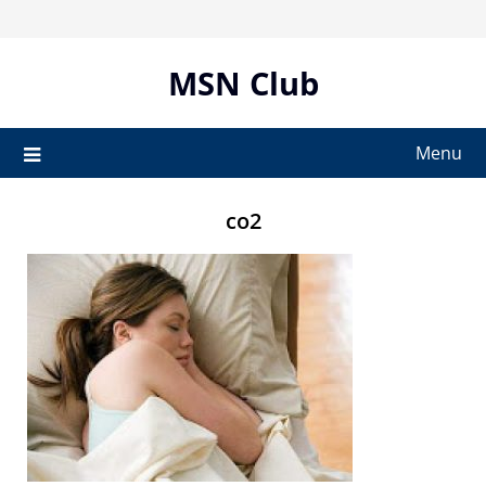
Skip
to
content
MSN Club
Menu
co2