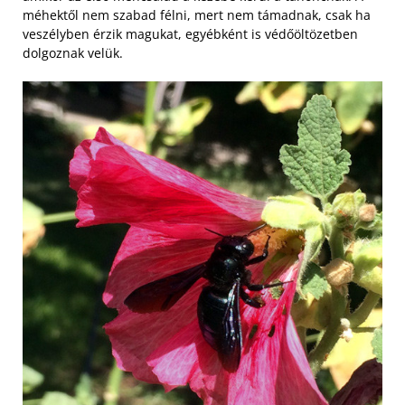
méhektől nem szabad félni, mert nem támadnak, csak ha
veszélyben érzik magukat, egyébként is védőöltözetben
dolgoznak velük.