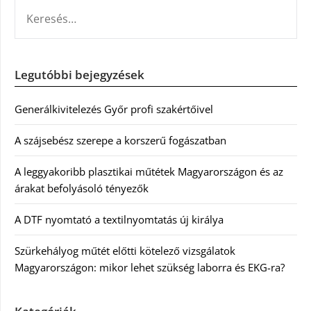
KERESÉS:
Legutóbbi bejegyzések
Generálkivitelezés Győr profi szakértőivel
A szájsebész szerepe a korszerű fogászatban
A leggyakoribb plasztikai műtétek Magyarországon és az
árakat befolyásoló tényezők
A DTF nyomtató a textilnyomtatás új királya
Szürkehályog műtét előtti kötelező vizsgálatok
Magyarországon: mikor lehet szükség laborra és EKG-ra?