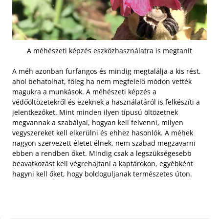
A méhészeti képzés eszközhasználatra is megtanít
A méh azonban furfangos és mindig megtalálja a kis rést,
ahol behatolhat, főleg ha nem megfelelő módon vették
magukra a munkások. A méhészeti képzés a
védőöltözetekről és ezeknek a használatáról is felkészíti a
jelentkezőket. Mint minden ilyen típusú öltözetnek
megvannak a szabályai, hogyan kell felvenni, milyen
vegyszereket kell elkerülni és ehhez hasonlók. A méhek
nagyon szervezett életet élnek, nem szabad megzavarni
ebben a rendben őket. Mindig csak a legszükségesebb
beavatkozást kell végrehajtani a kaptárokon, egyébként
hagyni kell őket, hogy boldoguljanak természetes úton.