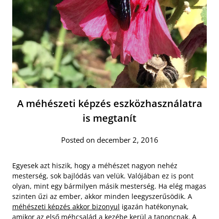
A méhészeti képzés eszközhasználatra
is megtanít
Posted on december 2, 2016
Egyesek azt hiszik, hogy a méhészet nagyon nehéz
mesterség, sok bajlódás van velük. Valójában ez is pont
olyan, mint egy bármilyen másik mesterség. Ha elég magas
szinten űzi az ember, akkor minden leegyszerűsödik. A
méhészeti képzés akkor bizonyul
igazán hatékonynak,
amikor az első méhcsalád a kezébe kerül a tanoncnak. A