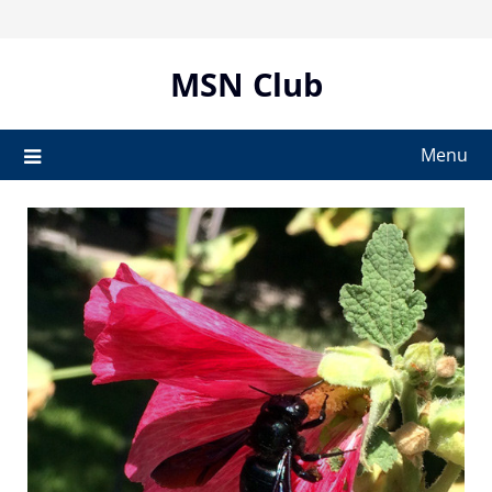
Skip
to
content
MSN Club
Menu