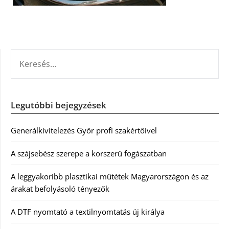
KERESÉS:
Legutóbbi bejegyzések
Generálkivitelezés Győr profi szakértőivel
A szájsebész szerepe a korszerű fogászatban
A leggyakoribb plasztikai műtétek Magyarországon és az
árakat befolyásoló tényezők
A DTF nyomtató a textilnyomtatás új királya