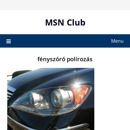
Skip
to
content
MSN Club
Menu
fényszóró polírozás