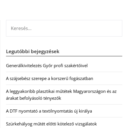
KERESÉS:
Legutóbbi bejegyzések
Generálkivitelezés Győr profi szakértőivel
A szájsebész szerepe a korszerű fogászatban
A leggyakoribb plasztikai műtétek Magyarországon és az
árakat befolyásoló tényezők
A DTF nyomtató a textilnyomtatás új királya
Szürkehályog műtét előtti kötelező vizsgálatok