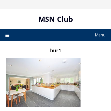
Skip
to
content
MSN Club
Menu
bur1