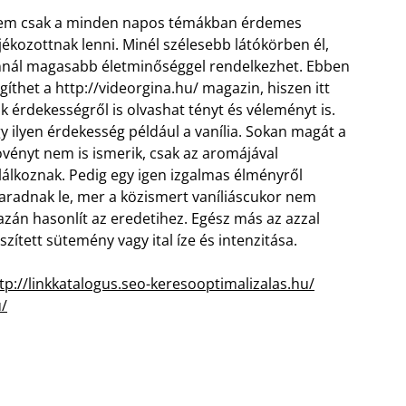
em csak a minden napos témákban érdemes
jékozottnak lenni. Minél szélesebb látókörben él,
nál magasabb életminőséggel rendelkezhet. Ebben
gíthet a http://videorgina.hu/ magazin, hiszen itt
k érdekességről is olvashat tényt és véleményt is.
y ilyen érdekesség például a vanília. Sokan magát a
vényt nem is ismerik, csak az aromájával
lálkoznak. Pedig egy igen izgalmas élményről
radnak le,
mer a közismert vaníliáscukor nem
azán hasonlít az eredetihez. Egész más az azzal
szített sütemény vagy ital íze és intenzitása.
tp://linkkatalogus.seo-keresooptimalizalas.hu/
u/