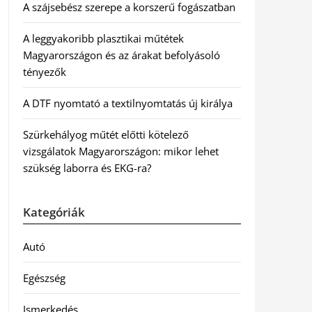
A szájsebész szerepe a korszerű fogászatban
A leggyakoribb plasztikai műtétek
Magyarországon és az árakat befolyásoló
tényezők
A DTF nyomtató a textilnyomtatás új királya
Szürkehályog műtét előtti kötelező
vizsgálatok Magyarországon: mikor lehet
szükség laborra és EKG-ra?
Kategóriák
Autó
Egészség
Ismerkedés