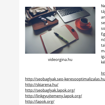
N
tá
an
se
so
Eg
nö
ta
ma
ig
videorgina.hu
ké
ht
http://seobaglyak.seo-keresooptimalizalas.h
http://skiarena.hu/
http://seobaglyak.lapok.org/
http://linkgyujtemeny.lapok.org/
http://lapok.org/