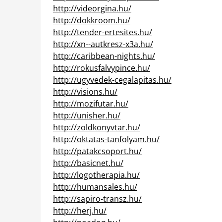
http://videorgina.hu/
http://dokkroom.hu/
http://tender-ertesites.hu/
http://xn--autkresz-x3a.hu/
http://caribbean-nights.hu/
http://rokusfalvypince.hu/
http://ugyvedek-cegalapitas.hu/
http://visions.hu/
http://mozifutar.hu/
http://unisher.hu/
http://zoldkonyvtar.hu/
http://oktatas-tanfolyam.hu/
http://patakcsoport.hu/
http://basicnet.hu/
http://logotherapia.hu/
http://humansales.hu/
http://sapiro-transz.hu/
http://herj.hu/