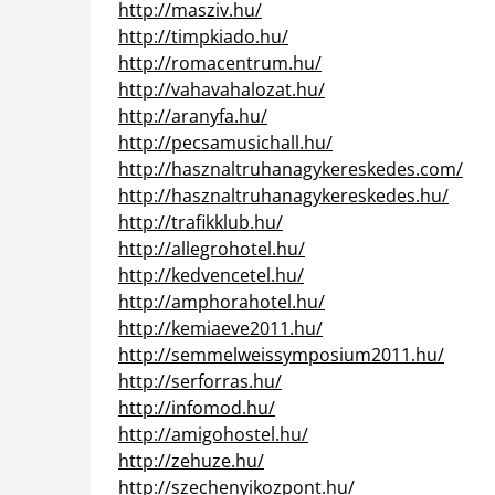
http://masziv.hu/
http://timpkiado.hu/
http://romacentrum.hu/
http://vahavahalozat.hu/
http://aranyfa.hu/
http://pecsamusichall.hu/
http://hasznaltruhanagykereskedes.com/
http://hasznaltruhanagykereskedes.hu/
http://trafikklub.hu/
http://allegrohotel.hu/
http://kedvencetel.hu/
http://amphorahotel.hu/
http://kemiaeve2011.hu/
http://semmelweissymposium2011.hu/
http://serforras.hu/
http://infomod.hu/
http://amigohostel.hu/
http://zehuze.hu/
http://szechenyikozpont.hu/