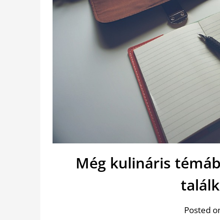
Még kulináris témáb
találk
Posted on