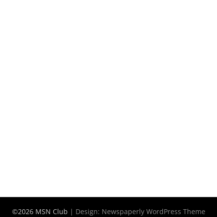
©2026 MSN Club
| Design:
Newspaperly WordPress Theme