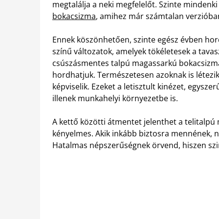
megtalálja a neki megfelelőt. Szinte mindenk
bokacsizma
, amihez már számtalan verzióba
Ennek köszönhetően, szinte egész évben hor
színű változatok, amelyek tökéletesek a tava
csúszásmentes talpú magassarkú bokacsizma 
hordhatjuk.
Természetesen azoknak is létezik 
képviselik. Ezeket a letisztult kinézet, egysz
illenek munkahelyi környezetbe is.
A kettő közötti átmentet jelenthet a telital
kényelmes. Akik inkább biztosra mennének, n
Hatalmas népszerűségnek örvend, hiszen szin