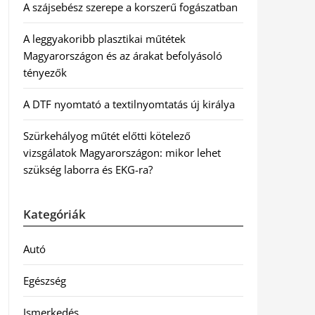
A szájsebész szerepe a korszerű fogászatban
A leggyakoribb plasztikai műtétek
Magyarországon és az árakat befolyásoló
tényezők
A DTF nyomtató a textilnyomtatás új királya
Szürkehályog műtét előtti kötelező
vizsgálatok Magyarországon: mikor lehet
szükség laborra és EKG-ra?
Kategóriák
Autó
Egészség
Ismerkedés