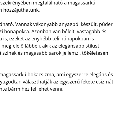
i
szekrényében megtalálható a magassarkú
n hozzájuthatunk.
dható. Vannak vékonyabb anyagból készült, púder
szi hónapokra. Azonban van bélelt, vastagabb és
is, ezeket az enyhébb téli hónapokban is
megfelelő lábbeli, akik az elegánsabb stílust
erű színek és magasabb sarok jellemzi, tökéletesen
pú magassarkú bokacsizma, ami egyszerre elegáns és
yugodtan választhatják az egyszerű fekete csizmát.
te bármihez fel lehet venni.