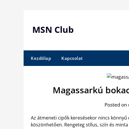
Skip
to
content
MSN Club
Kezdőlap
Kapcsolat
Magassarkú bokac
Posted on 
Az átmeneti cipők keresésekor nincs könnyű 
köszönhetően. Rengeteg stílus, szín és minta