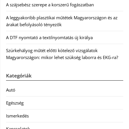
A szájsebész szerepe a korszerű fogászatban
A leggyakoribb plasztikai műtétek Magyarországon és az
árakat befolyásoló tényezők
A DTF nyomtató a textilnyomtatás új királya
Szürkehályog műtét előtti kötelező vizsgálatok
Magyarországon: mikor lehet szükség laborra és EKG-ra?
Kategóriák
Autó
Egészség
Ismerkedés
Kapcsolatok