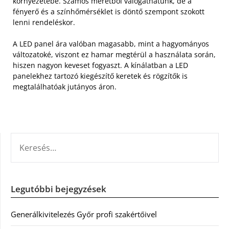
környezetébe. Számos méretből válogathatunk, de a
fényerő és a színhőmérséklet is döntő szempont szokott
lenni rendeléskor.
A LED panel ára valóban magasabb, mint a hagyományos
változatoké, viszont ez hamar megtérül a használata során,
hiszen nagyon keveset fogyaszt. A kínálatban a LED
panelekhez tartozó kiegészítő keretek és rögzítők is
megtalálhatóak jutányos áron.
KERESÉS:
Legutóbbi bejegyzések
Generálkivitelezés Győr profi szakértőivel