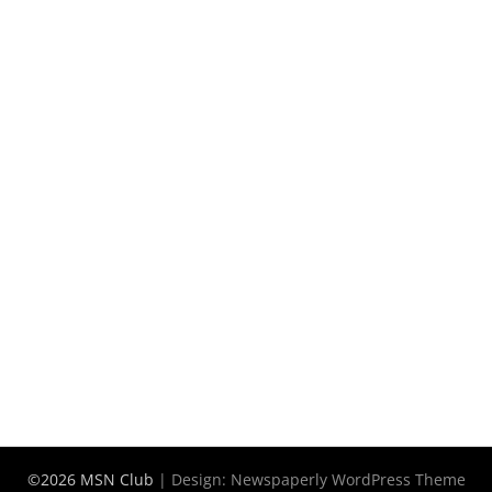
©2026 MSN Club
| Design:
Newspaperly WordPress Theme