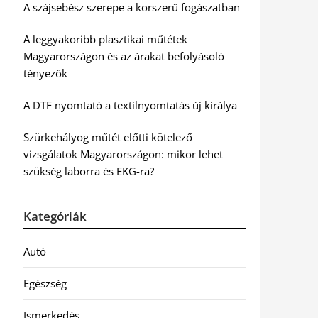
A szájsebész szerepe a korszerű fogászatban
A leggyakoribb plasztikai műtétek
Magyarországon és az árakat befolyásoló
tényezők
A DTF nyomtató a textilnyomtatás új királya
Szürkehályog műtét előtti kötelező
vizsgálatok Magyarországon: mikor lehet
szükség laborra és EKG-ra?
Kategóriák
Autó
Egészség
Ismerkedés