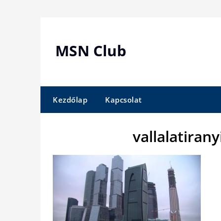
Skip
to
content
MSN Club
Kezdőlap
Kapcsolat
vallalatiran