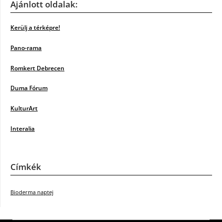
Ajánlott oldalak:
Kerülj a térképre!
Pano-rama
Romkert Debrecen
Duma Fórum
KulturArt
Interalia
Címkék
Bioderma naptej