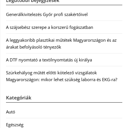
Legutóbbi bejegyzések
Generálkivitelezés Győr profi szakértőivel
A szájsebész szerepe a korszerű fogászatban
A leggyakoribb plasztikai műtétek Magyarországon és az
árakat befolyásoló tényezők
A DTF nyomtató a textilnyomtatás új királya
Szürkehályog műtét előtti kötelező vizsgálatok
Magyarországon: mikor lehet szükség laborra és EKG-ra?
Kategóriák
Autó
Egészség