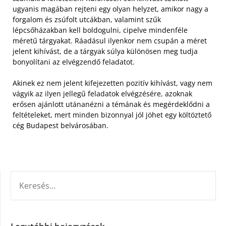
ugyanis magában rejteni egy olyan helyzet, amikor nagy a
forgalom és zsúfolt utcákban, valamint szűk
lépcsőházakban kell boldogulni, cipelve mindenféle
méretű tárgyakat. Ráadásul ilyenkor nem csupán a méret
jelent kihívást, de a tárgyak súlya különösen meg tudja
bonyolítani az elvégzendő feladatot.
Akinek ez nem jelent kifejezetten pozitív kihívást, vagy nem
vágyik az ilyen jellegű feladatok elvégzésére, azoknak
erősen ajánlott utánanézni a témának és megérdeklődni a
feltételeket, mert minden bizonnyal jól jöhet egy költöztető
cég Budapest belvárosában.
KERESÉS: