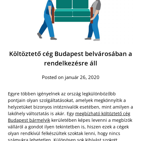
Költöztető cég Budapest belvárosában a
rendelkezésre áll
Posted on január 26, 2020
Egyre többen igényelnek az ország legkülönbözőbb
pontjain olyan szolgáltatásokat, amelyek megkönnyítik a
helyzetüket bizonyos intéznivalók esetében, mint amilyen a
lakóhely változtatás is akár. Egy
megbízható költöztető cég
Budapest bármelyik
kerületében képes levenni a megbízók
válláról a gondot ilyen tekintetben is, hiszen ezek a cégek
olyan rendkívül felkészültek szoktak lenni, hogy nincs
számukra lehetetlen.
Különösen sok kihívást szokott