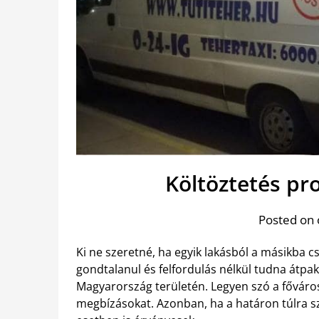
Költöztetés pr
Posted on 
Ki ne szeretné, ha egyik lakásból a másikba c
gondtalanul és felfordulás nélkül tudna átpa
Magyarország területén. Legyen szó a főváros
megbízásokat. Azonban, ha a határon túlra sze