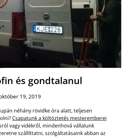
ofin és gondtalanul
október 19, 2019
supán néhány rövidke óra alatt, teljesen
kolni?
Csapatunk a költöztetés mesteremberei
ról vagy vidékről, mindenhová vállalunk
retne szállíttatni, szolgáltatásaink abban az