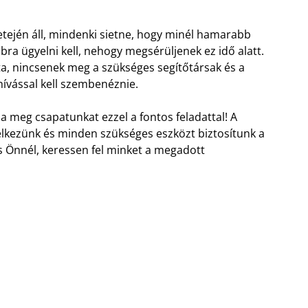
tetején áll, mindenki sietne, hogy minél hamarabb
a ügyelni kell, nehogy megsérüljenek ez idő alatt.
ta, nincsenek meg a szükséges segítőtársak és a
hívással kell szembenéznie.
za meg csapatunkat ezzel a fontos feladattal! A
elkezünk és minden szükséges eszközt biztosítunk a
is Önnél, keressen fel minket a megadott