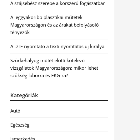
A szájsebész szerepe a korszerű fogászatban
A leggyakoribb plasztikai műtétek
Magyarországon és az árakat befolyásoló
tényezők
A DTF nyomtató a textilnyomtatás új királya
Szürkehályog műtét előtti kötelező
vizsgálatok Magyarországon: mikor lehet
szükség laborra és EKG-ra?
Kategóriák
Autó
Egészség
Ismerkedés