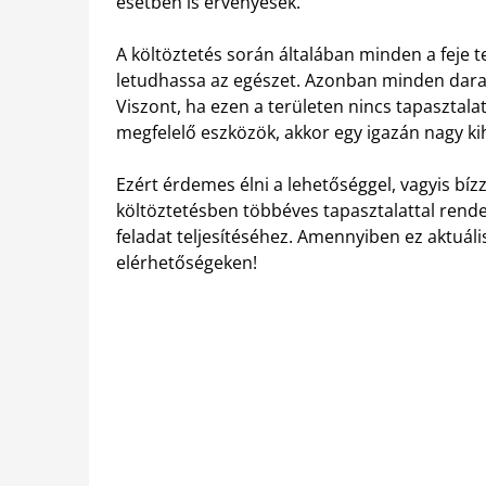
esetben is érvényesek.
A költöztetés során általában minden a feje 
letudhassa az egészet. Azonban minden darabr
Viszont, ha ezen a területen nincs tapasztala
megfelelő eszközök, akkor egy igazán nagy ki
Ezért érdemes élni a lehetőséggel, vagyis bíz
költöztetésben többéves tapasztalattal rend
feladat teljesítéséhez. Amennyiben ez aktuál
elérhetőségeken!