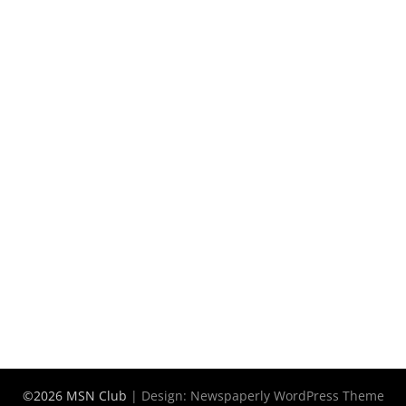
©2026 MSN Club
| Design:
Newspaperly WordPress Theme