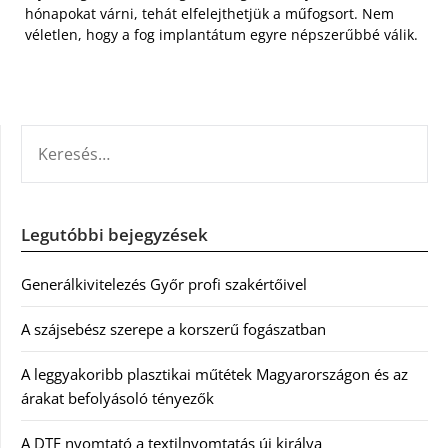
hónapokat várni, tehát elfelejthetjük a műfogsort. Nem
véletlen, hogy a fog implantátum egyre népszerűbbé válik.
KERESÉS:
Legutóbbi bejegyzések
Generálkivitelezés Győr profi szakértőivel
A szájsebész szerepe a korszerű fogászatban
A leggyakoribb plasztikai műtétek Magyarországon és az
árakat befolyásoló tényezők
A DTF nyomtató a textilnyomtatás új királya