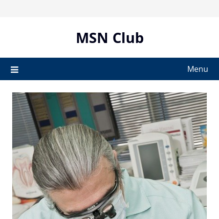
Skip
to
content
MSN Club
Menu