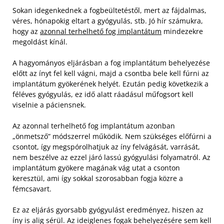
Sokan idegenkednek a fogbeültetéstől, mert az fájdalmas,
véres, hónapokig eltart a gyógyulás, stb. Jó hír számukra,
hogy az
azonnal terhelhető fog implantátum
mindezekre
megoldást kínál.
A hagyományos eljárásban a fog implantátum behelyezése
előtt az ínyt fel kell vágni, majd a csontba bele kell fúrni az
implantátum gyökerének helyét. Ezután pedig következik a
féléves gyógyulás, ez idő alatt ráadásul műfogsort kell
viselnie a páciensnek.
Az azonnal terhelhető fog implantátum azonban
„önmetsző” módszerrel működik. Nem szükséges előfúrni a
csontot, így megspórolhatjuk az íny felvágását, varrását,
nem beszélve az ezzel járó lassú gyógyulási folyamatról. Az
implantátum gyökere magának vág utat a csonton
keresztül, ami így sokkal szorosabban fogja közre a
fémcsavart.
Ez az eljárás gyorsabb gyógyulást eredményez, hiszen az
íny is alig sérül. Az ideiglenes fogak behelyezésére sem kell