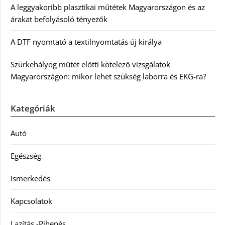
A leggyakoribb plasztikai műtétek Magyarországon és az
árakat befolyásoló tényezők
A DTF nyomtató a textilnyomtatás új királya
Szürkehályog műtét előtti kötelező vizsgálatok
Magyarországon: mikor lehet szükség laborra és EKG-ra?
Kategóriák
Autó
Egészség
Ismerkedés
Kapcsolatok
Lazítás -Pihenés