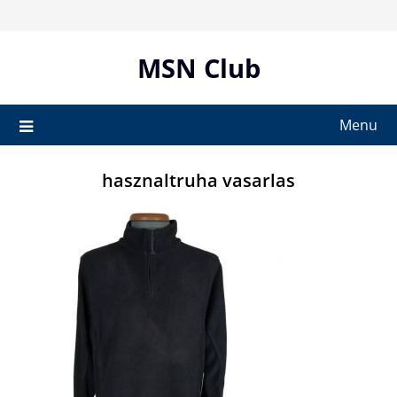
Skip
to
content
MSN Club
Menu
hasznaltruha vasarlas