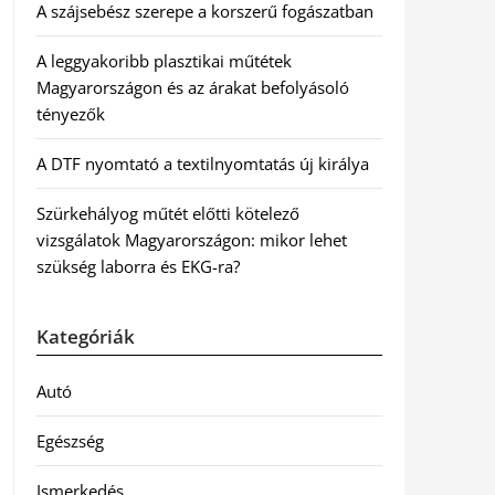
A szájsebész szerepe a korszerű fogászatban
A leggyakoribb plasztikai műtétek
Magyarországon és az árakat befolyásoló
tényezők
A DTF nyomtató a textilnyomtatás új királya
Szürkehályog műtét előtti kötelező
vizsgálatok Magyarországon: mikor lehet
szükség laborra és EKG-ra?
Kategóriák
Autó
Egészség
Ismerkedés