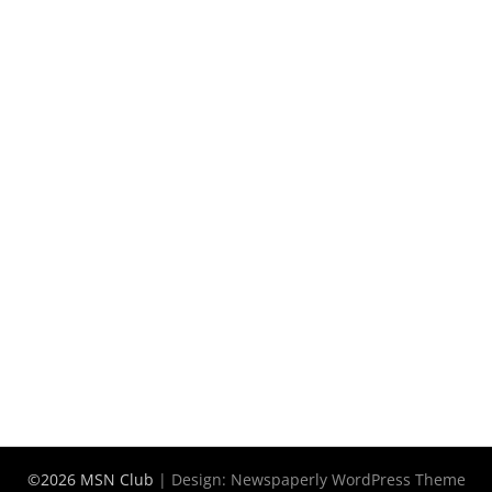
©2026 MSN Club
| Design:
Newspaperly WordPress Theme