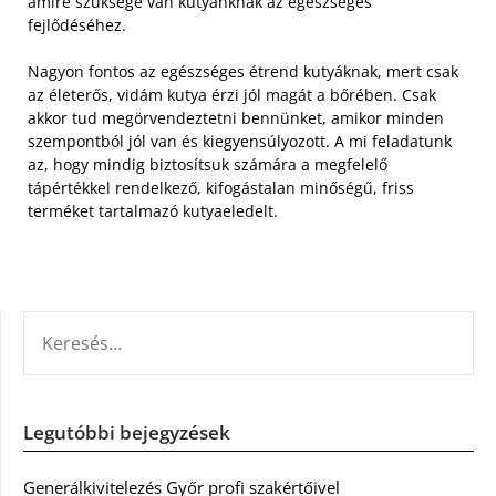
amire szüksége van kutyánknak az egészséges
fejlődéséhez.
Nagyon fontos az egészséges étrend kutyáknak, mert csak
az életerős, vidám kutya érzi jól magát a bőrében. Csak
akkor tud megörvendeztetni bennünket, amikor minden
szempontból jól van és kiegyensúlyozott. A mi feladatunk
az, hogy mindig biztosítsuk számára a megfelelő
tápértékkel rendelkező, kifogástalan minőségű, friss
terméket tartalmazó kutyaeledelt.
KERESÉS:
Legutóbbi bejegyzések
Generálkivitelezés Győr profi szakértőivel