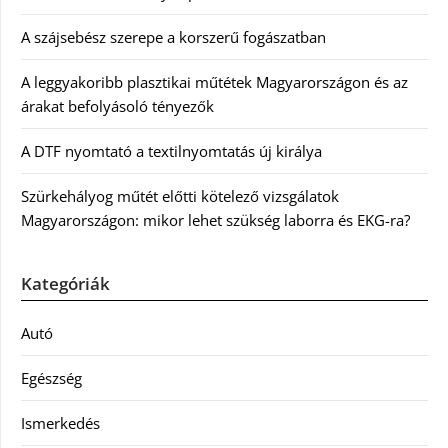
A szájsebész szerepe a korszerű fogászatban
A leggyakoribb plasztikai műtétek Magyarországon és az
árakat befolyásoló tényezők
A DTF nyomtató a textilnyomtatás új királya
Szürkehályog műtét előtti kötelező vizsgálatok
Magyarországon: mikor lehet szükség laborra és EKG-ra?
Kategóriák
Autó
Egészség
Ismerkedés