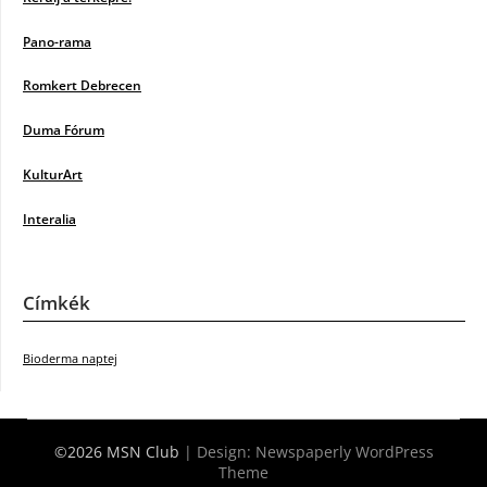
Pano-rama
Romkert Debrecen
Duma Fórum
KulturArt
Interalia
Címkék
Bioderma naptej
©2026 MSN Club
| Design:
Newspaperly WordPress
Theme