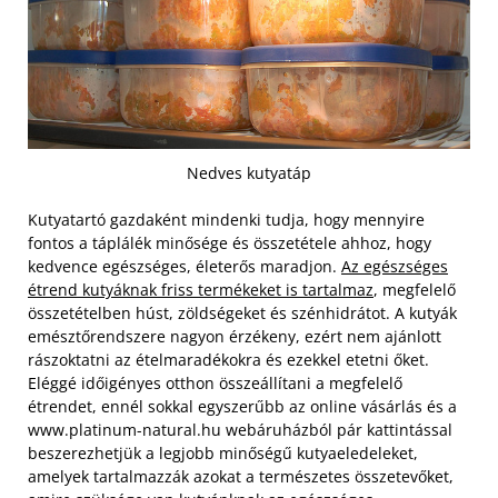
Nedves kutyatáp
Kutyatartó gazdaként mindenki tudja, hogy mennyire
fontos a táplálék minősége és összetétele ahhoz, hogy
kedvence egészséges, életerős maradjon.
Az egészséges
étrend kutyáknak friss termékeket is tartalmaz
, megfelelő
összetételben húst, zöldségeket és szénhidrátot. A kutyák
emésztőrendszere nagyon érzékeny, ezért nem ajánlott
rászoktatni az ételmaradékokra és ezekkel etetni őket.
Eléggé időigényes otthon összeállítani a megfelelő
étrendet, ennél sokkal egyszerűbb az online vásárlás és a
www.platinum-natural.hu webáruházból pár kattintással
beszerezhetjük a legjobb minőségű kutyaeledeleket,
amelyek tartalmazzák azokat a természetes összetevőket,