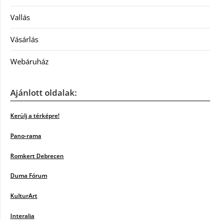
Vallás
Vásárlás
Webáruház
Ajánlott oldalak:
Kerülj a térképre!
Pano-rama
Romkert Debrecen
Duma Fórum
KulturArt
Interalia