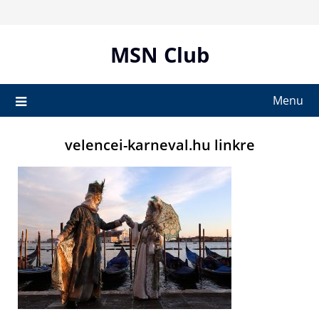
Skip
to
content
MSN Club
Menu
velencei-karneval.hu linkre