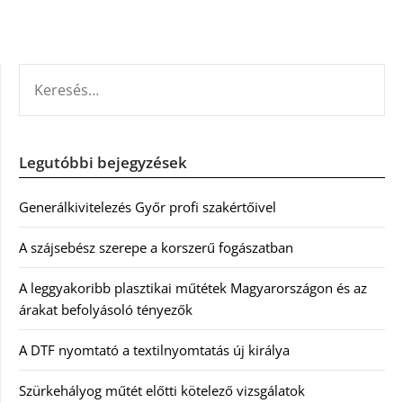
KERESÉS:
Legutóbbi bejegyzések
Generálkivitelezés Győr profi szakértőivel
A szájsebész szerepe a korszerű fogászatban
A leggyakoribb plasztikai műtétek Magyarországon és az
árakat befolyásoló tényezők
A DTF nyomtató a textilnyomtatás új királya
Szürkehályog műtét előtti kötelező vizsgálatok