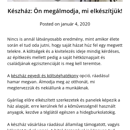
Készház: Ön megálmodja, mi elkészítjük!
Posted on január 4, 2020
Nincs is annál látványosabb eredmény, mint amikor élete
során el tud oda jutni, hogy saját házat húz fel egy megvett
telekre. A költségek és a kivitelezés ideje mindig kérdéses,
az építkezés mellett pedig a saját hétköznapjait és
családjának egzisztenciáját is meg kell teremtse.
A
készház egyedi és költséghatékony
opció, ráadásul
hamar megvan. Álmodja meg az otthonát, mi
megtervezzük és nekiállunk a munkáknak.
Gyárilag előre elkészített szerkezetek és panelek képezik a
ház alapját, erre kerülnek fel a kőművességnél használt
anyagok, kezdve a téglától egészen a hidegburkolatokig.
A készház vásárlása ráadásul államilag támogatott, vagyis