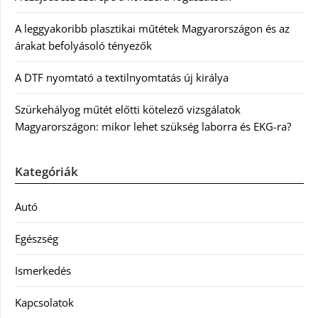
A leggyakoribb plasztikai műtétek Magyarországon és az
árakat befolyásoló tényezők
A DTF nyomtató a textilnyomtatás új királya
Szürkehályog műtét előtti kötelező vizsgálatok
Magyarországon: mikor lehet szükség laborra és EKG-ra?
Kategóriák
Autó
Egészség
Ismerkedés
Kapcsolatok