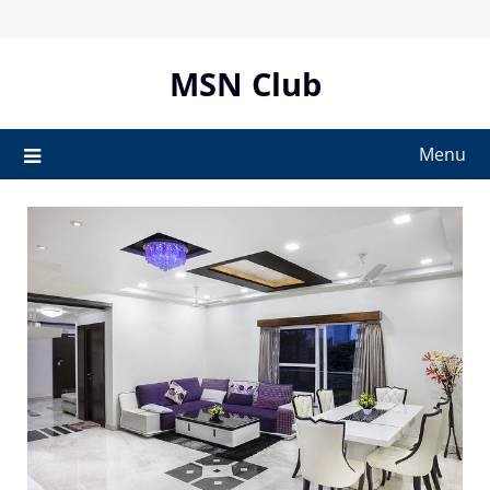
Skip
to
content
MSN Club
Menu