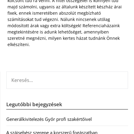
kölcsönt tud rá venni. A hitel összegével is könnyen tud
majd számolni, ugyanis az általunk készített készház árai
fixek, ennek ismeretében abszolút megbízható
számításokat tud végezni. Nálunk nincsenek utólag
módosított árak vagy extra költségek! Referenciaházaink
megtekintésére is adunk lehetőséget, amennyiben
szeretné megnézni, milyen kertes házat tudnánk Önnek
elkészíteni.
KERESÉS:
Legutóbbi bejegyzések
Generálkivitelezés Győr profi szakértőivel
A szájsebész szerepe a korszerű fogászatban