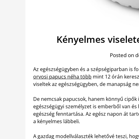
Kényelmes viselet
Posted on 
Az egészségügyben és a szépségiparban is fo
orvosi papucs néha több
mint 12 órán kereszt
viseltek az egészségügyben, de manapság nem 
De nemcsak papucsok, hanem könnyű cipők is
egészségügyi személyzet is emberből van és h
egészség fenntartása. Az egész napon át tartó
a kényelmes lábbeli.
A gazdag modellválaszték lehetővé teszi, ho