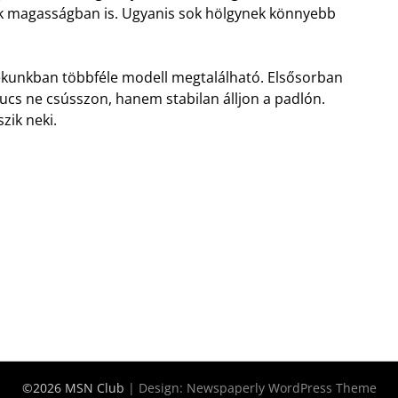
ek magasságban is. Ugyanis sok hölgynek könnyebb
ékunkban többféle modell megtalálható. Elsősorban
pucs ne csússzon, hanem stabilan álljon a padlón.
zik neki.
©2026 MSN Club
| Design:
Newspaperly WordPress Theme