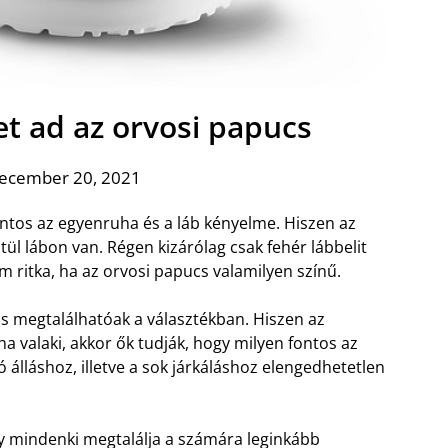
et ad az orvosi papucs
december 20, 2021
ntos az egyenruha és a láb kényelme. Hiszen az
ül lábon van. Régen kizárólag csak fehér lábbelit
ritka, ha az orvosi papucs valamilyen színű.
 megtalálhatóak a választékban. Hiszen az
a valaki, akkor ők tudják, hogy milyen fontos az
 álláshoz, illetve a sok járkáláshoz elengedhetetlen
gy mindenki megtalálja a számára leginkább