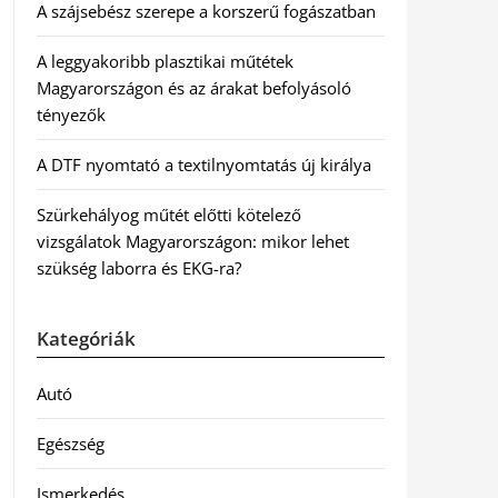
A szájsebész szerepe a korszerű fogászatban
A leggyakoribb plasztikai műtétek
Magyarországon és az árakat befolyásoló
tényezők
A DTF nyomtató a textilnyomtatás új királya
Szürkehályog műtét előtti kötelező
vizsgálatok Magyarországon: mikor lehet
szükség laborra és EKG-ra?
Kategóriák
Autó
Egészség
Ismerkedés