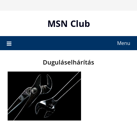
Skip
to
content
MSN Club
Menu
Duguláselhárítás