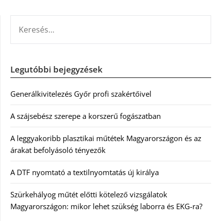
KERESÉS:
Legutóbbi bejegyzések
Generálkivitelezés Győr profi szakértőivel
A szájsebész szerepe a korszerű fogászatban
A leggyakoribb plasztikai műtétek Magyarországon és az
árakat befolyásoló tényezők
A DTF nyomtató a textilnyomtatás új királya
Szürkehályog műtét előtti kötelező vizsgálatok
Magyarországon: mikor lehet szükség laborra és EKG-ra?