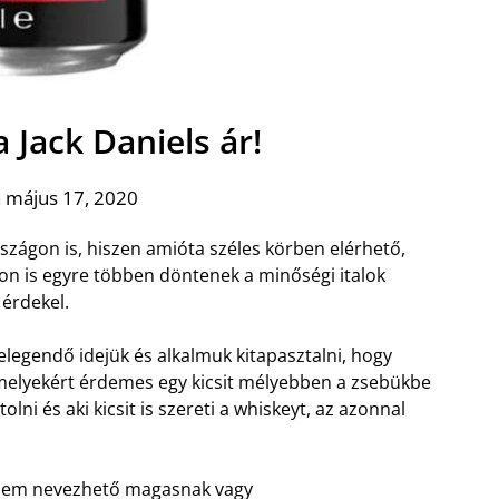
a Jack Daniels ár!
 május 17, 2020
zágon is, hiszen amióta széles körben elérhető,
on is egyre többen döntenek a minőségi italok
érdekel.
elegendő idejük és alkalmuk kitapasztalni, hogy
amelyekért érdemes egy kicsit mélyebben a zsebükbe
lni és aki kicsit is szereti a whiskeyt, az azonnal
n nem nevezhető magasnak vagy