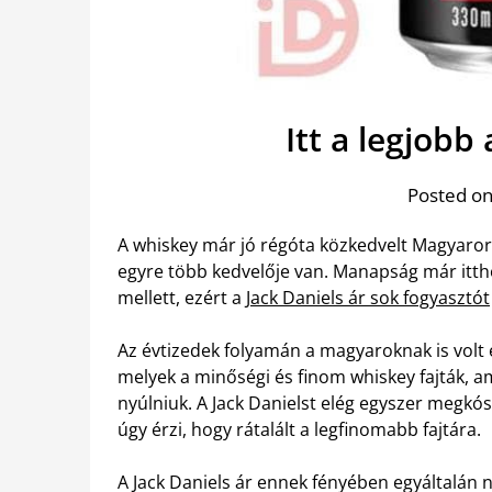
Itt a legjobb 
Posted on
A whiskey már jó régóta közkedvelt Magyarors
egyre több kedvelője van. Manapság már itth
mellett, ezért a
Jack Daniels ár sok fogyasztót
Az évtizedek folyamán a magyaroknak is volt 
melyek a minőségi és finom whiskey fajták, 
nyúlniuk. A Jack Danielst elég egyszer megkósto
úgy érzi, hogy rátalált a legfinomabb fajtára.
A Jack Daniels ár ennek fényében egyáltalá