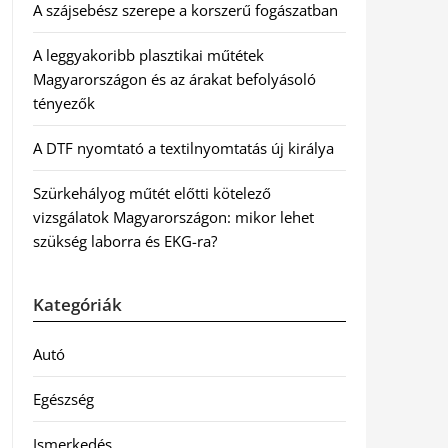
A szájsebész szerepe a korszerű fogászatban
A leggyakoribb plasztikai műtétek
Magyarországon és az árakat befolyásoló
tényezők
A DTF nyomtató a textilnyomtatás új királya
Szürkehályog műtét előtti kötelező
vizsgálatok Magyarországon: mikor lehet
szükség laborra és EKG-ra?
Kategóriák
Autó
Egészség
Ismerkedés