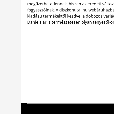
megfizethetetlennek, hiszen az eredeti változ
fogyasztóinak. A diszkontital.hu webáruházba
kiadású termékektől kezdve, a dobozos variá
Daniels ár is természetesen olyan tényezőkön m