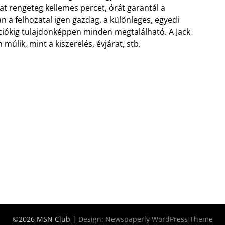
at rengeteg kellemes percet, órát garantál a
n a felhozatal igen gazdag, a különleges, egyedi
ciókig tulajdonképpen minden megtalálható. A Jack
úlik, mint a kiszerelés, évjárat, stb.
©2026 MSN Club
| Design:
Newspaperly WordPress Theme