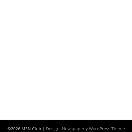
©2026 MSN Club
| Design:
Newspaperly WordPress Theme