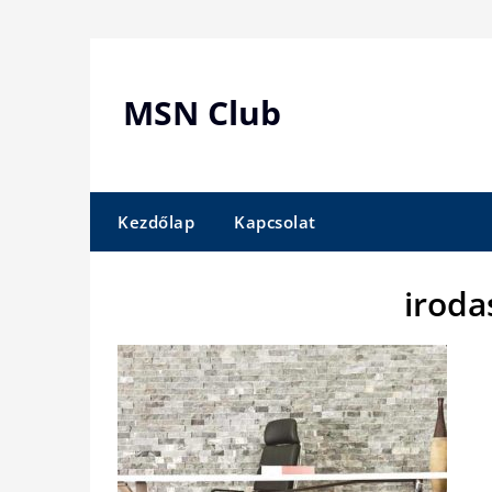
Skip
to
content
MSN Club
Kezdőlap
Kapcsolat
iroda