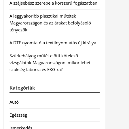
A szájsebész szerepe a korszerű fogászatban
A leggyakoribb plasztikai műtétek
Magyarországon és az árakat befolyásoló
tényezők
A DTF nyomtató a textilnyomtatás új királya
Szürkehályog műtét előtti kötelező
vizsgálatok Magyarországon: mikor lehet
szükség laborra és EKG-ra?
Kategóriák
Autó
Egészség
Ismerkedés