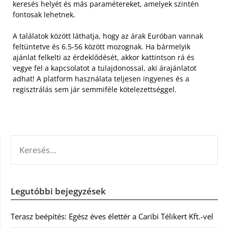
keresés helyét és más paramétereket, amelyek szintén
fontosak lehetnek.
A találatok között láthatja, hogy az árak Euróban vannak
feltüntetve és 6.5-56 között mozognak. Ha bármelyik
ajánlat felkelti az érdeklődését, akkor kattintson rá és
vegye fel a kapcsolatot a tulajdonossal, aki árajánlatot
adhat! A platform használata teljesen ingyenes és a
regisztrálás sem jár semmiféle kötelezettséggel.
KERESÉS:
Legutóbbi bejegyzések
Terasz beépítés: Egész éves élettér a Caribi Télikert Kft.-vel