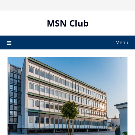
Skip
to
content
MSN Club
Menu