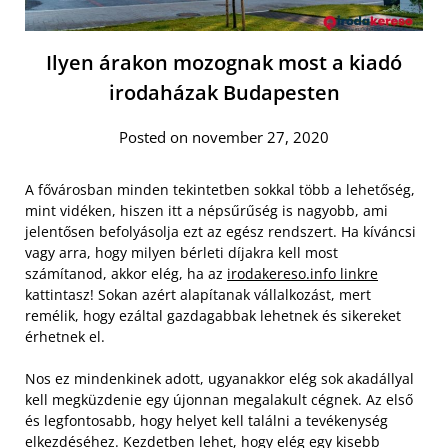
Ilyen árakon mozognak most a kiadó
irodaházak Budapesten
Posted on november 27, 2020
A fővárosban minden tekintetben sokkal több a lehetőség,
mint vidéken, hiszen itt a népsűrűség is nagyobb, ami
jelentősen befolyásolja ezt az egész rendszert. Ha kíváncsi
vagy arra, hogy milyen bérleti díjakra kell most
számítanod, akkor elég, ha az
irodakereso.info linkre
kattintasz! Sokan azért alapítanak vállalkozást, mert
remélik, hogy ezáltal gazdagabbak lehetnek és sikereket
érhetnek el.
Nos ez mindenkinek adott, ugyanakkor elég sok akadállyal
kell megküzdenie egy újonnan megalakult cégnek. Az első
és legfontosabb, hogy helyet kell találni a tevékenység
elkezdéséhez. Kezdetben lehet, hogy elég egy kisebb