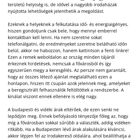
területű helyiség is, de idővel a nagyobb irodaházak
nyújtotta lehetőségek jelenthetik a megoldást.
Ezeknek a helyeknek a felkutatása idő- és energiaigényes,
hiszen gondoljunk csak bele, hogy mennyi emberrel
kontaktban kell lenni. Ha nem szeretne sokat
telefonálgatni, de eredményeket szeretne belátható időn
belül, akkor ne habozzon, hanem kattintson a fenti linkre!
Ezen a remek weboldalon az ország minden tájáról
érkeznek hirdetések, nemcsak a fővárosból és így
egyszerűen megy a keresgélés.
Az persze nem garantált,
hogy az összes létező ajánlat megtalálható ezen a
honlapon, hiszen itt csupán azok jelennek meg, amelyeket
a beregisztrált felhasználók feltöltöttek a rendszerbe. A
kínálat viszont ennek ellenére is elég nagy.
A budapesti és vidéki árak eltérőek, de ezen senki ne
lepődjön meg. Ennek befolyásoló tényezője főleg az, hogy
míg a fővárosban sokkal sűrűbb a választék, addig vidéken
ritkább. Ha a Budapesten lévő árak alakulására kíváncsi,
akkor lépjen fel az Irodakereső oldalára, ahol beállíthatja a