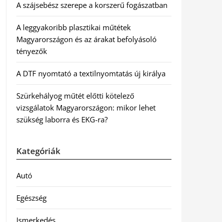
A szájsebész szerepe a korszerű fogászatban
A leggyakoribb plasztikai műtétek
Magyarországon és az árakat befolyásoló
tényezők
A DTF nyomtató a textilnyomtatás új királya
Szürkehályog műtét előtti kötelező
vizsgálatok Magyarországon: mikor lehet
szükség laborra és EKG-ra?
Kategóriák
Autó
Egészség
Ismerkedés