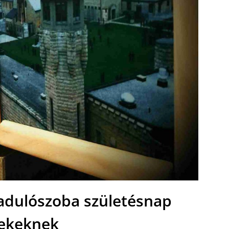
adulószoba születésnap
ekeknek