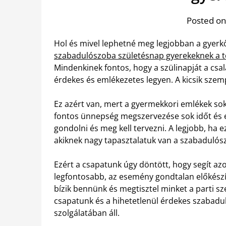
Posted on
Hol és mivel lephetné meg legjobban a gyerk
szabadulószoba születésnap gyerekeknek a tö
Mindenkinek fontos, hogy a szülinapját a csal
érdekes és emlékezetes legyen. A kicsik sze
Ez azért van, mert a gyermekkori emlékek so
fontos ünnepség megszervezése sok időt és e
gondolni és meg kell tervezni. A legjobb, ha 
akiknek nagy tapasztalatuk van a szabaduló
Ezért a csapatunk úgy döntött, hogy segít az
legfontosabb, az esemény gondtalan előkészí
bízik bennünk és megtisztel minket a parti sz
csapatunk és a hihetetlenül érdekes szabad
szolgálatában áll.