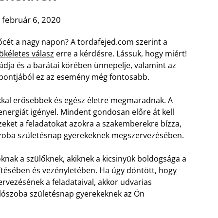
 február 6, 2020
őcét a nagy napon? A tordafejed.com szerint a
kéletes válasz
erre a kérdésre. Lássuk, hogy miért!
ádja és a barátai körében ünnepelje, valamint az
mpontjából ez az esemény még fontosabb.
kkal erősebbek és egész életre megmaradnak. A
nergiát igényel. Mindent gondosan előre át kell
ezeket a feladatokat azokra a szakemberekre bízza,
szoba születésnap gyerekeknek megszervezésében.
oknak a szülőknek, akiknek a kicsinyük boldogsága a
tésében és vezényletében. Ha úgy döntött, hogy
ervezésének a feladataival, akkor udvarias
ulószoba születésnap gyerekeknek az Ön