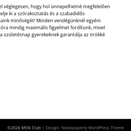
el véglegesen, hogy hol ünnepelhetné megfelelően
elje ki a szórakoztatás és a szabadidős
ásaink minőségét! Minden vendégünknél egyéni
óra mindig maximális figyelmet fordítunk, mivel
ba születésnap gyerekeknek garantálja az örökké
©2026 MSN Club
| Design:
Newspaperly WordPress Theme