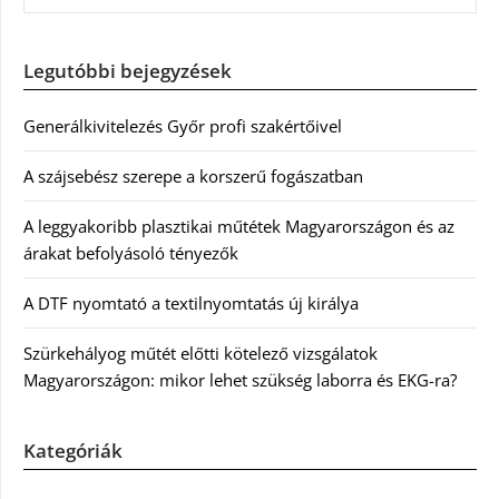
Legutóbbi bejegyzések
Generálkivitelezés Győr profi szakértőivel
A szájsebész szerepe a korszerű fogászatban
A leggyakoribb plasztikai műtétek Magyarországon és az
árakat befolyásoló tényezők
A DTF nyomtató a textilnyomtatás új királya
Szürkehályog műtét előtti kötelező vizsgálatok
Magyarországon: mikor lehet szükség laborra és EKG-ra?
Kategóriák