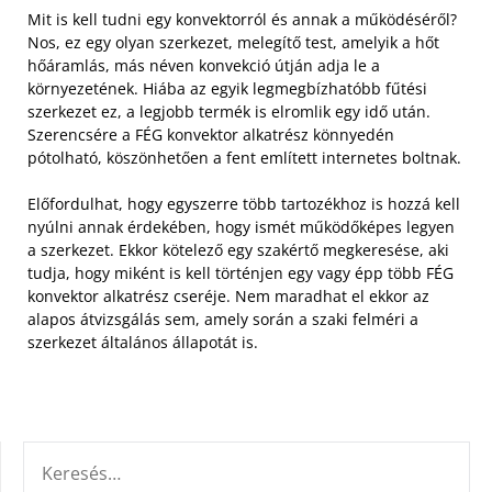
Mit is kell tudni egy konvektorról és annak a működéséről?
Nos, ez egy olyan szerkezet, melegítő test, amelyik a hőt
hőáramlás, más néven konvekció útján adja le a
környezetének. Hiába az egyik legmegbízhatóbb fűtési
szerkezet ez, a legjobb termék is elromlik egy idő után.
Szerencsére a FÉG konvektor alkatrész könnyedén
pótolható, köszönhetően a fent említett internetes boltnak.
Előfordulhat, hogy egyszerre több tartozékhoz is hozzá kell
nyúlni annak érdekében, hogy ismét működőképes legyen
a szerkezet. Ekkor kötelező egy szakértő megkeresése, aki
tudja, hogy miként is kell történjen egy vagy épp több FÉG
konvektor alkatrész cseréje. Nem maradhat el ekkor az
alapos átvizsgálás sem, amely során a szaki felméri a
szerkezet általános állapotát is.
KERESÉS: