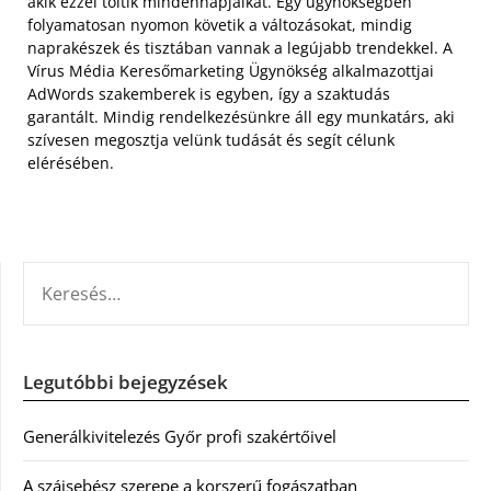
akik ezzel töltik mindennapjaikat. Egy ügynökségben
folyamatosan nyomon követik a változásokat, mindig
naprakészek és tisztában vannak a legújabb trendekkel. A
Vírus Média Keresőmarketing Ügynökség alkalmazottjai
AdWords szakemberek is egyben, így a szaktudás
garantált. Mindig rendelkezésünkre áll egy munkatárs, aki
szívesen megosztja velünk tudását és segít célunk
elérésében.
KERESÉS:
Legutóbbi bejegyzések
Generálkivitelezés Győr profi szakértőivel
A szájsebész szerepe a korszerű fogászatban