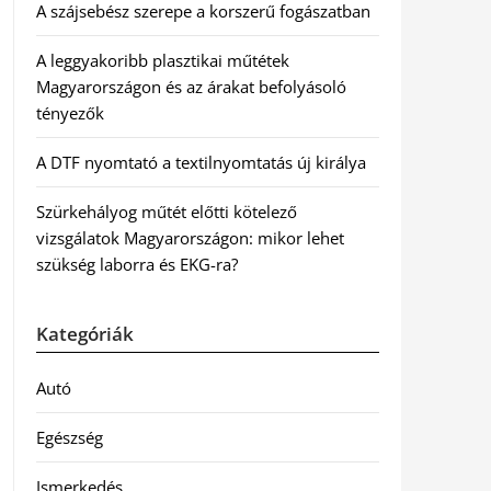
A szájsebész szerepe a korszerű fogászatban
A leggyakoribb plasztikai műtétek
Magyarországon és az árakat befolyásoló
tényezők
A DTF nyomtató a textilnyomtatás új királya
Szürkehályog műtét előtti kötelező
vizsgálatok Magyarországon: mikor lehet
szükség laborra és EKG-ra?
Kategóriák
Autó
Egészség
Ismerkedés