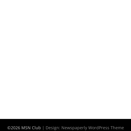
©2026 MSN Club
| Design:
Newspaperly WordPress Theme