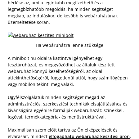
bérlése az, ami a leginkább megfizethető és a
legmegbízhatóbb megoldás, ha minden segítséget
megkap, az induláskor, de később is webáruházának
üzemeltetése során.
Ha webáruházra lenne szüksége
A minibolt hu oldalra kattintva igényelhet egy
tesztáruházat, és meggyőződhet az általuk készített
webáruház könnyű kezelhetőségéről, az oldal
áttekinthetőségéről, függetlenül attól, hogy számítógépen
vagy mobilon tekinti meg valaki.
Ügyfélszolgálatuk minden segítséget megad az
adminisztrációs, szerkesztési technikák elsajátításához és
kívánságára egyénire formálják webáruházát: színekkel,
logóval, termékkategória- és menüstruktúrával.
Maximálisan szem előtt tartva az Ön elképzeléseit és
elvárásait, mindezt
elfogadható webáruház készítési áron
.