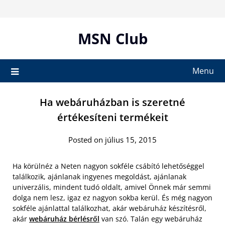
Skip
to
content
MSN Club
Menu
Ha webáruházban is szeretné
értékesíteni termékeit
Posted on július 15, 2015
Ha körülnéz a Neten nagyon sokféle csábító lehetőséggel
találkozik, ajánlanak ingyenes megoldást, ajánlanak
univerzális, mindent tudó oldalt, amivel Önnek már semmi
dolga nem lesz, igaz ez nagyon sokba kerül. És még nagyon
sokféle ajánlattal találkozhat, akár webáruház készítésről,
akár
webáruház bérlésről
van szó. Talán egy webáruház