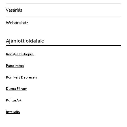
Vásárlás
Webáruház
Ajánlott oldalak:
Kerülj a térképre!
Pano-rama
Romkert Debrecen
Duma Fórum
KulturArt
Interalia