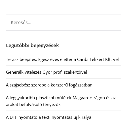
KERESÉS:
Legutóbbi bejegyzések
Terasz beépítés: Egész éves élettér a Caribi Télikert Kft.-vel
Generálkivitelezés Győr profi szakértőivel
A szájsebész szerepe a korszerű fogászatban
A leggyakoribb plasztikai műtétek Magyarországon és az
árakat befolyásoló tényezők
A DTF nyomtató a textilnyomtatás új királya