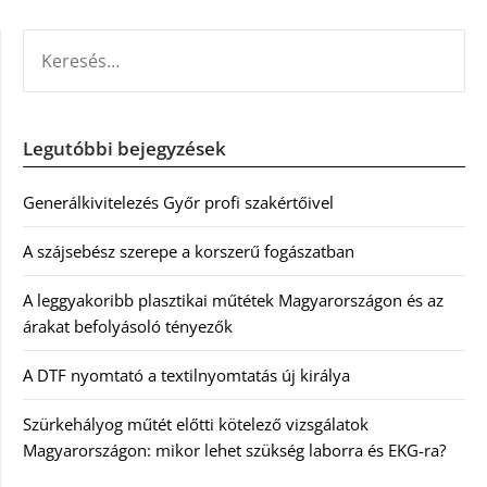
KERESÉS:
Legutóbbi bejegyzések
Generálkivitelezés Győr profi szakértőivel
A szájsebész szerepe a korszerű fogászatban
A leggyakoribb plasztikai műtétek Magyarországon és az
árakat befolyásoló tényezők
A DTF nyomtató a textilnyomtatás új királya
Szürkehályog műtét előtti kötelező vizsgálatok
Magyarországon: mikor lehet szükség laborra és EKG-ra?