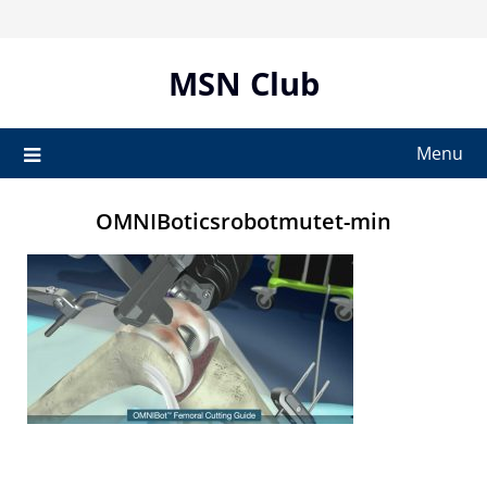
Skip
to
content
MSN Club
Menu
OMNIBoticsrobotmutet-min