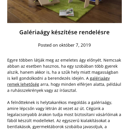
Galériaágy készítése rendelésre
Posted on október 7, 2019
Egyre többen látják meg az emeletes ágy előnyét. Nemcsak
abban az esetben hasznos, ha egy szobában több gyerek
alszik, hanem akkor is, ha a szűk hely miatt magasságban
is kell gondolkodni a berendezés idején. A
galériaágy
remek lehetőség
arra, hogy minden elférjen alatta, például
a ruhásszekrények vagy az íróasztal.
A felnőtteknek is helytakarékos megoldás a galériaágy,
amire lépcsőn vagy létrán át vezet az út. Cégünk a
legalacsonyabb árakon tudja most biztosítani vásárlóinak a
fából készült modelleket. Az egyszerű kialakításokat a
bentlakások, gyermektáborok szobáiba javasoljuk, a