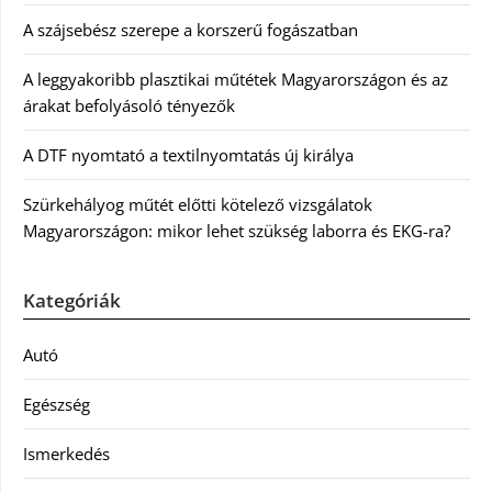
A szájsebész szerepe a korszerű fogászatban
A leggyakoribb plasztikai műtétek Magyarországon és az
árakat befolyásoló tényezők
A DTF nyomtató a textilnyomtatás új királya
Szürkehályog műtét előtti kötelező vizsgálatok
Magyarországon: mikor lehet szükség laborra és EKG-ra?
Kategóriák
Autó
Egészség
Ismerkedés