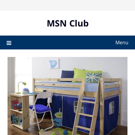
Skip
to
content
MSN Club
Menu