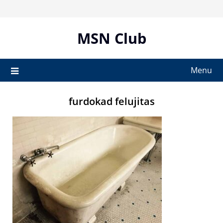
Skip
to
content
MSN Club
Menu
furdokad felujitas