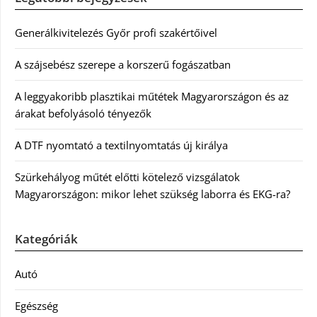
Generálkivitelezés Győr profi szakértőivel
A szájsebész szerepe a korszerű fogászatban
A leggyakoribb plasztikai műtétek Magyarországon és az
árakat befolyásoló tényezők
A DTF nyomtató a textilnyomtatás új királya
Szürkehályog műtét előtti kötelező vizsgálatok
Magyarországon: mikor lehet szükség laborra és EKG-ra?
Kategóriák
Autó
Egészség