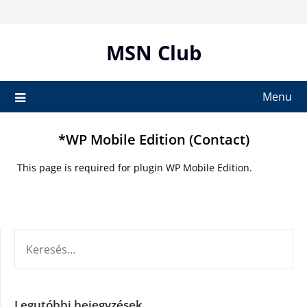
Skip
to
content
MSN Club
Menu
*WP Mobile Edition (Contact)
This page is required for plugin WP Mobile Edition.
KERESÉS:
Legutóbbi bejegyzések