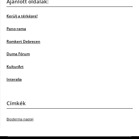
Ajánlott oldalak:
Kerülj a térképre!
Pano-rama
Romkert Debrecen
Duma Fórum
KulturArt
Interalia
Címkék
Bioderma naptej