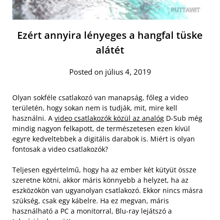
Ezért annyira lényeges a hangfal tüske
alátét
Posted on július 4, 2019
Olyan sokféle csatlakozó van manapság, főleg a video
területén, hogy sokan nem is tudják, mit, mire kell
használni. A
video csatlakozók közül az analóg
D-Sub még
mindig nagyon felkapott, de természetesen ezen kívül
egyre kedveltebbek a digitális darabok is. Miért is olyan
fontosak a video csatlakozók?
Teljesen egyértelmű, hogy ha az ember két kütyüt össze
szeretne kötni, akkor máris könnyebb a helyzet, ha az
eszközökön van ugyanolyan csatlakozó. Ekkor nincs másra
szükség, csak egy kábelre. Ha ez megvan, máris
használható a PC a monitorral, Blu-ray lejátszó a