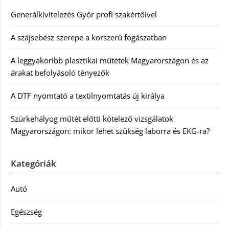
Generálkivitelezés Győr profi szakértőivel
A szájsebész szerepe a korszerű fogászatban
A leggyakoribb plasztikai műtétek Magyarországon és az
árakat befolyásoló tényezők
A DTF nyomtató a textilnyomtatás új királya
Szürkehályog műtét előtti kötelező vizsgálatok
Magyarországon: mikor lehet szükség laborra és EKG-ra?
Kategóriák
Autó
Egészség