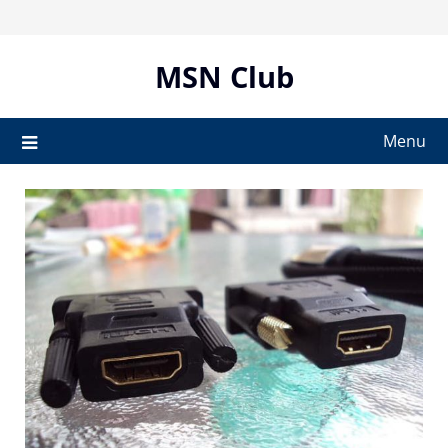
Skip
to
content
MSN Club
Menu