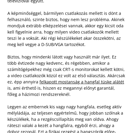
televízióval együtt.
A képminőséggel, bármilyen csatlakozás mellett is dönt a
felhasználó, szinte biztos, hogy nem lesz probléma. Akinek
mondjuk extrább elképzelései vannak, akkor egy kicsit oda
kell figyelnie arra, hogy milyen video csatlakozók mellett
teszi le a voksát. Aki régi készülékeket akar összekötni, az
meg kell vegye a D-SUB/VGA tartozékot.
Biztos, hogy mindenki látott vagy használt már ilyet. Ez
több évtizede nagy kedvenc, és régebben, amikor a
számítógépekhez még csak CRT-s monitorokat kellett kötni,
a video csatlakozók közül ez volt az első választás. Akárcsak
ez, épp annyira
felkapott mostanság a hangfal tüske alátét
is, ami érthető is, hiszen ez megannyi előnyt garantál,
főleg a házimozi rendszereknél.
Legyen az embernek kis vagy nagy hangfala, esetleg aktív
mélyládája, az teljesen egyértelmű, hogy jobban szólnak a
készülékek, ha a rezgéscsillapítás meg van oldva. Ahogy
ráteszi valaki a kezét a hangfalra, egyből érzi, ahogy a
doboz rezonál. Ezt a fizikai rezgést a hangszórók előre-