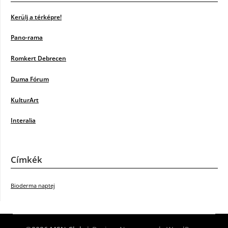
Kerülj a térképre!
Pano-rama
Romkert Debrecen
Duma Fórum
KulturArt
Interalia
Címkék
Bioderma naptej