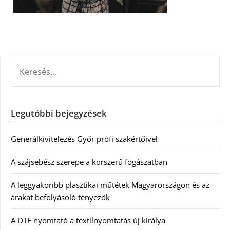
KERESÉS:
Legutóbbi bejegyzések
Generálkivitelezés Győr profi szakértőivel
A szájsebész szerepe a korszerű fogászatban
A leggyakoribb plasztikai műtétek Magyarországon és az
árakat befolyásoló tényezők
A DTF nyomtató a textilnyomtatás új királya