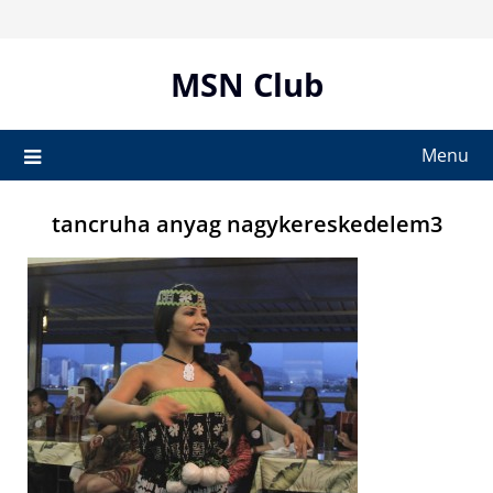
Skip
to
content
MSN Club
Menu
tancruha anyag nagykereskedelem3