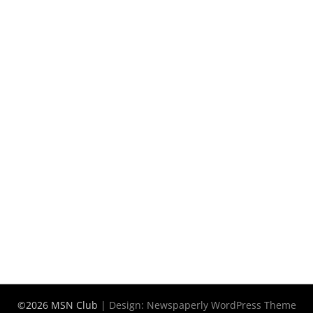
©2026 MSN Club
| Design:
Newspaperly WordPress Theme