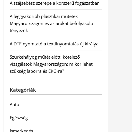
A szájsebész szerepe a korszerű fogászatban
A leggyakoribb plasztikai műtétek
Magyarországon és az árakat befolyásoló
tényezők
A DTF nyomtató a textilnyomtatás új királya
Szürkehályog műtét előtti kötelező
vizsgálatok Magyarországon: mikor lehet
szükség laborra és EKG-ra?
Kategóriák
Autó
Egészség
Ismerkedés