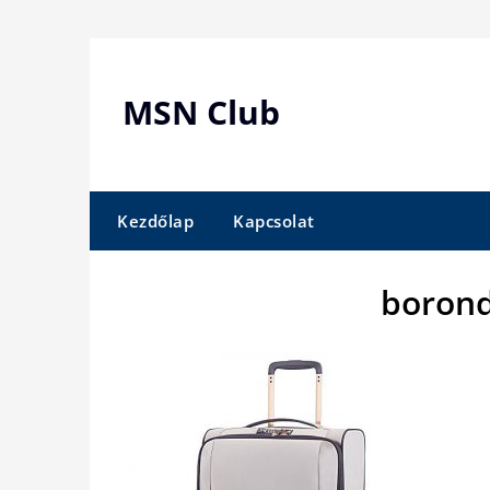
Skip
to
content
MSN Club
Kezdőlap
Kapcsolat
borond