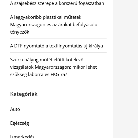
A szájsebész szerepe a korszerű fogászatban
A leggyakoribb plasztikai műtétek
Magyarországon és az árakat befolyásoló
tényezők
A DTF nyomtató a textilnyomtatás új királya
Szürkehályog műtét előtti kötelező
vizsgálatok Magyarországon: mikor lehet
szükség laborra és EKG-ra?
Kategóriák
Autó
Egészség
Ismerkedés