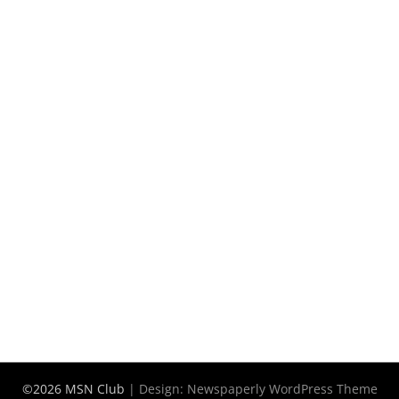
©2026 MSN Club
| Design:
Newspaperly WordPress Theme