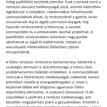
hideg padlófűtés területek jelenléte. Ezek a tünetek mind a
rendszer alacsony hatékonyságát jelzik, aminek hátterében
legtöbbször a csövekben, radiátorokban felhalmozódó
szennyeződések állnak. Új rendszereknél a gyártás során
visszamaradt olaj és egyéb szennyező anyagok, míg
használt rendszereknél a fűtésiszap, a vasoxid
szennyeződés és a vízkövesedés okozhat problémát. A
padlófűtési rendszerekben különösen nagy gondot
okozhatnak az algák és baktériumok, melyek az
alacsonyabb hőmérsékletű fűtővízben jobban
elszaporodnak.
A fűtési rendszer rendszeres karbantartása, beleértve a
szükséges átmosást is, kulcsfontosságú a hosszú távú,
problémamentes működés érdekében. A szennyeződések
nemcsak a fűtőrendszer hatékonyságát csökkentik, hanem
jelentősen növelik az energiaköltségeket is, mivel a
kazánnak többet kell dolgoznia ugyanazon fűtési
teljesítmény eléréséhez. A szakszerű átmosással 15-60
százalékkal is javítható a rendszer hatékonysága, ami
közvetlen megtakarítást jelent a gázszámlában. Emellett a