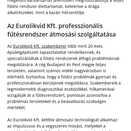
megelőző karbantartás jelentősen meghosszabbítja a teljes
fűtési rendszer élettartamát, beleértve a drága
alkatrészeket, mint a kazán hőcserélője.
Az Eurolikvid Kft. professzionális
fűtésrendszer átmosási szolgáltatása
Az
Eurolikvid Kft. szakemberei
több mint 20 éves
épületgépészeti tapasztalattal rendelkeznek, és
specializálódtak a fűtési rendszerek átfogó problémáinak
megoldására. A cég Budapest és Pest megye teljes
területén, valamint számos vidéki nagyvárosban is
elérhető, biztosítva, hogy a fűtési problémák gyorsan és
professzionálisan kerüljenek megoldásra. Szakembereik a
legmodernebb diagnosztikai eszközökkel, hőkamerával
vizsgálják át a fűtésrendszert, pontosan azonosítva a
problémás területeket és a beavatkozás szükséges
mértékét.
Az Eurolikvid Kft. kétféle átmosási technológiát alkalmaz:
az impulzusos és a vegyszeres mosást, melyeket a