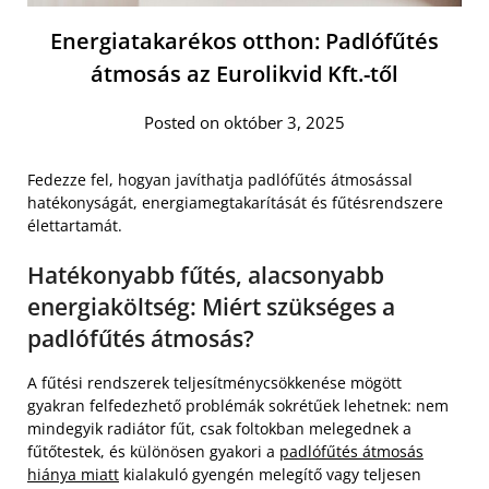
Energiatakarékos otthon: Padlófűtés
átmosás az Eurolikvid Kft.-től
Posted on október 3, 2025
Fedezze fel, hogyan javíthatja padlófűtés átmosással
hatékonyságát, energiamegtakarítását és fűtésrendszere
élettartamát.
Hatékonyabb fűtés, alacsonyabb
energiaköltség: Miért szükséges a
padlófűtés átmosás?
A fűtési rendszerek teljesítménycsökkenése mögött
gyakran felfedezhető problémák sokrétűek lehetnek: nem
mindegyik radiátor fűt, csak foltokban melegednek a
fűtőtestek, és különösen gyakori a
padlófűtés átmosás
hiánya miatt
kialakuló gyengén melegítő vagy teljesen