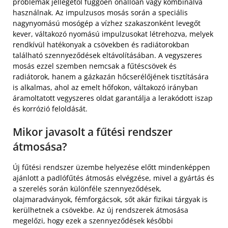
problémák jellegétől függően önállóan vagy kombinálva
használnak. Az impulzusos mosás során a speciális
nagynyomású mosógép a vízhez szakaszonként levegőt
kever, váltakozó nyomású impulzusokat létrehozva, melyek
rendkívül hatékonyak a csövekben és radiátorokban
található szennyeződések eltávolításában. A vegyszeres
mosás ezzel szemben nemcsak a fűtéscsövek és
radiátorok, hanem a gázkazán hőcserélőjének tisztítására
is alkalmas, ahol az emelt hőfokon, váltakozó irányban
áramoltatott vegyszeres oldat garantálja a lerakódott iszap
és korrózió feloldását.
Mikor javasolt a fűtési rendszer
átmosása?
Új fűtési rendszer üzembe helyezése előtt mindenképpen
ajánlott a padlófűtés átmosás elvégzése, mivel a gyártás és
a szerelés során különféle szennyeződések,
olajmaradványok, fémforgácsok, sőt akár fizikai tárgyak is
kerülhetnek a csövekbe. Az új rendszerek átmosása
megelőzi, hogy ezek a szennyeződések későbbi