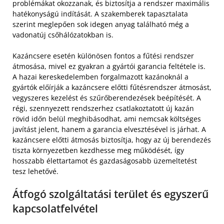
problémákat okozzanak, és biztosítja a rendszer maximális
hatékonyságú indítását. A szakemberek tapasztalata
szerint meglepően sok idegen anyag található még a
vadonatúj csőhálózatokban is.
Kazáncsere esetén különösen fontos a fűtési rendszer
átmosása, mivel ez gyakran a gyártói garancia feltétele is.
A hazai kereskedelemben forgalmazott kazánoknál a
gyártók előírják a kazáncsere előtti fűtésrendszer átmosást,
vegyszeres kezelést és szűrőberendezések beépítését. A
régi, szennyezett rendszerhez csatlakoztatott új kazán
rövid időn belül meghibásodhat, ami nemcsak költséges
javítást jelent, hanem a garancia elvesztésével is járhat. A
kazáncsere előtti átmosás biztosítja, hogy az új berendezés
tiszta környezetben kezdhesse meg működését, így
hosszabb élettartamot és gazdaságosabb üzemeltetést
tesz lehetővé.
Átfogó szolgáltatási terület és egyszerű
kapcsolatfelvétel