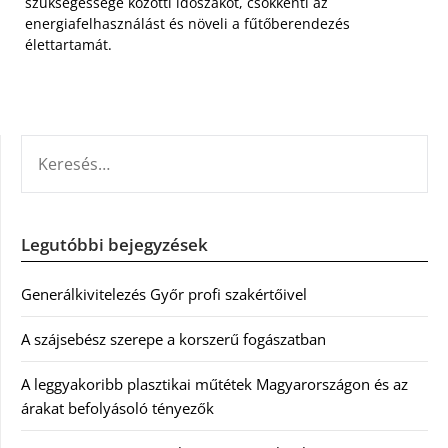
szükségessége közötti időszakot, csökkenti az
energiafelhasználást és növeli a fűtőberendezés
élettartamát.
KERESÉS:
Legutóbbi bejegyzések
Generálkivitelezés Győr profi szakértőivel
A szájsebész szerepe a korszerű fogászatban
A leggyakoribb plasztikai műtétek Magyarországon és az
árakat befolyásoló tényezők