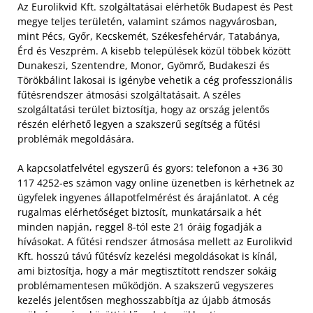
Az Eurolikvid Kft. szolgáltatásai elérhetők Budapest és Pest
megye teljes területén, valamint számos nagyvárosban,
mint Pécs, Győr, Kecskemét, Székesfehérvár, Tatabánya,
Érd és Veszprém. A kisebb települések közül többek között
Dunakeszi, Szentendre, Monor, Gyömrő, Budakeszi és
Törökbálint lakosai is igénybe vehetik a cég professzionális
fűtésrendszer átmosási szolgáltatásait. A széles
szolgáltatási terület biztosítja, hogy az ország jelentős
részén elérhető legyen a szakszerű segítség a fűtési
problémák megoldására.
A kapcsolatfelvétel egyszerű és gyors: telefonon a +36 30
117 4252-es számon vagy online üzenetben is kérhetnek az
ügyfelek ingyenes állapotfelmérést és árajánlatot. A cég
rugalmas elérhetőséget biztosít, munkatársaik a hét
minden napján, reggel 8-tól este 21 óráig fogadják a
hívásokat. A fűtési rendszer átmosása mellett az Eurolikvid
Kft. hosszú távú fűtésvíz kezelési megoldásokat is kínál,
ami biztosítja, hogy a már megtisztított rendszer sokáig
problémamentesen működjön. A szakszerű vegyszeres
kezelés jelentősen meghosszabbítja az újabb átmosás