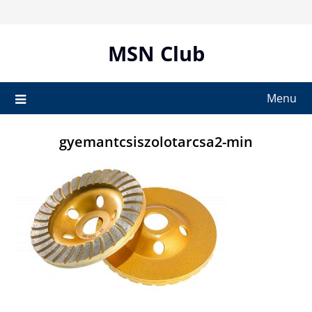
Skip
to
content
MSN Club
Menu
gyemantcsiszolotarcsa2-min