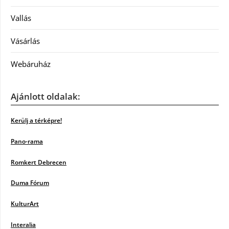
Vallás
Vásárlás
Webáruház
Ajánlott oldalak:
Kerülj a térképre!
Pano-rama
Romkert Debrecen
Duma Fórum
KulturArt
Interalia