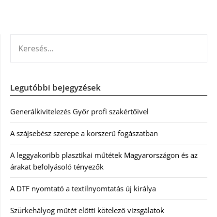
KERESÉS:
Legutóbbi bejegyzések
Generálkivitelezés Győr profi szakértőivel
A szájsebész szerepe a korszerű fogászatban
A leggyakoribb plasztikai műtétek Magyarországon és az
árakat befolyásoló tényezők
A DTF nyomtató a textilnyomtatás új királya
Szürkehályog műtét előtti kötelező vizsgálatok