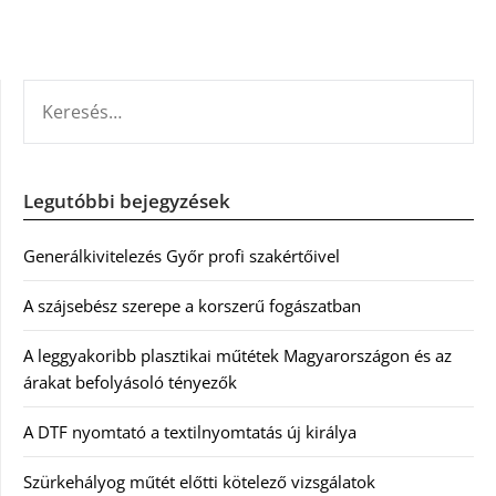
KERESÉS:
Legutóbbi bejegyzések
Generálkivitelezés Győr profi szakértőivel
A szájsebész szerepe a korszerű fogászatban
A leggyakoribb plasztikai műtétek Magyarországon és az
árakat befolyásoló tényezők
A DTF nyomtató a textilnyomtatás új királya
Szürkehályog műtét előtti kötelező vizsgálatok