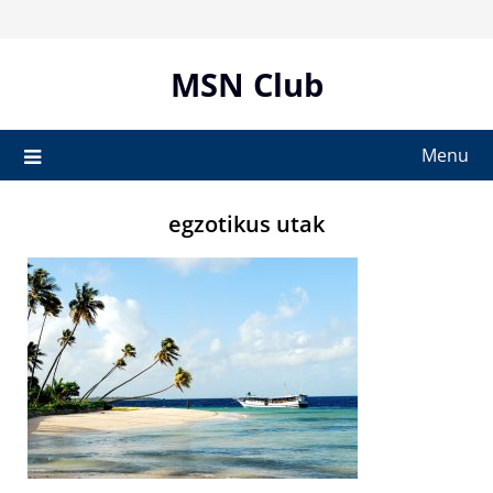
Skip
to
content
MSN Club
Menu
egzotikus utak