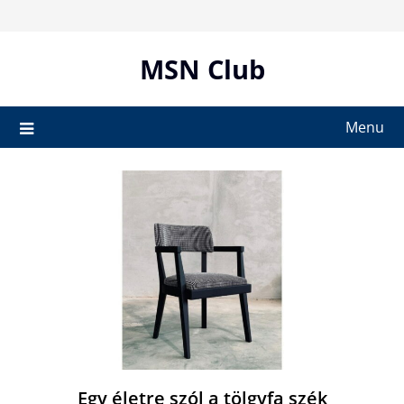
Skip
to
content
MSN Club
Menu
Egy életre szól a tölgyfa szék