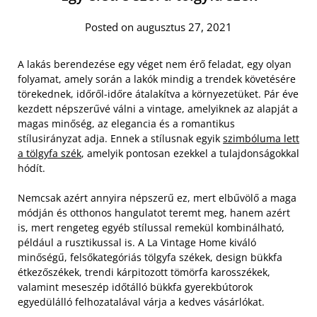
Posted on augusztus 27, 2021
A lakás berendezése egy véget nem érő feladat, egy olyan
folyamat, amely során a lakók mindig a trendek követésére
törekednek, időről-időre átalakítva a környezetüket. Pár éve
kezdett népszerűvé válni a vintage, amelyiknek az alapját a
magas minőség, az elegancia és a romantikus
stílusirányzat adja. Ennek a stílusnak egyik
szimbóluma lett
a tölgyfa szék
, amelyik pontosan ezekkel a tulajdonságokkal
hódít.
Nemcsak azért annyira népszerű ez, mert elbűvölő a maga
módján és otthonos hangulatot teremt meg, hanem azért
is, mert rengeteg egyéb stílussal remekül kombinálható,
például a rusztikussal is. A La Vintage Home kiváló
minőségű, felsőkategóriás tölgyfa székek, design bükkfa
étkezőszékek, trendi kárpitozott tömörfa karosszékek,
valamint meseszép időtálló bükkfa gyerekbútorok
egyedülálló felhozatalával várja a kedves vásárlókat.