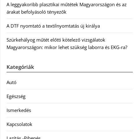
A leggyakoribb plasztikai műtétek Magyarországon és az
árakat befolyásoló tényezők
A DTF nyomtató a textilnyomtatás új királya
Szürkehályog műtét előtti kötelező vizsgálatok
Magyarországon: mikor lehet szükség laborra és EKG-ra?
Kategóriák
Autó
Egészség
Ismerkedés
Kapcsolatok
Lazítás -Pihenés