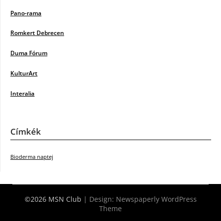
Pano-rama
Romkert Debrecen
Duma Fórum
KulturArt
Interalia
Címkék
Bioderma naptej
©2026 MSN Club
| Design:
Newspaperly WordPress
Theme