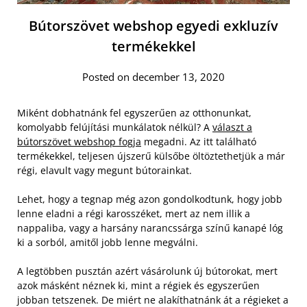
Bútorszövet webshop egyedi exkluzív
termékekkel
Posted on december 13, 2020
Miként dobhatnánk fel egyszerűen az otthonunkat,
komolyabb felújítási munkálatok nélkül? A
választ a
bútorszövet webshop fogja
megadni. Az itt található
termékekkel, teljesen újszerű külsőbe öltöztethetjük a már
régi, elavult vagy megunt bútorainkat.
Lehet, hogy a tegnap még azon gondolkodtunk, hogy jobb
lenne eladni a régi karosszéket, mert az nem illik a
nappaliba, vagy a harsány narancssárga színű kanapé lóg
ki a sorból, amitől jobb lenne megválni.
A legtöbben pusztán azért vásárolunk új bútorokat, mert
azok másként néznek ki, mint a régiek és egyszerűen
jobban tetszenek. De miért ne alakíthatnánk át a régieket a