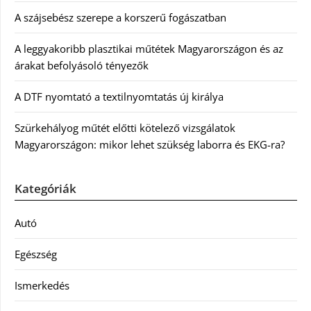
A szájsebész szerepe a korszerű fogászatban
A leggyakoribb plasztikai műtétek Magyarországon és az
árakat befolyásoló tényezők
A DTF nyomtató a textilnyomtatás új királya
Szürkehályog műtét előtti kötelező vizsgálatok
Magyarországon: mikor lehet szükség laborra és EKG-ra?
Kategóriák
Autó
Egészség
Ismerkedés