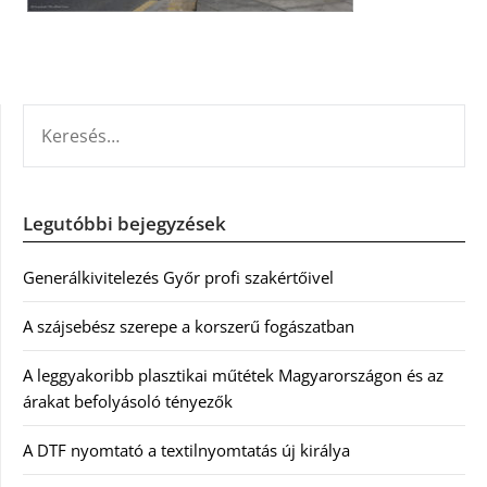
KERESÉS:
Legutóbbi bejegyzések
Generálkivitelezés Győr profi szakértőivel
A szájsebész szerepe a korszerű fogászatban
A leggyakoribb plasztikai műtétek Magyarországon és az
árakat befolyásoló tényezők
A DTF nyomtató a textilnyomtatás új királya