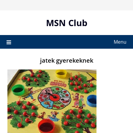
Skip
to
content
MSN Club
Menu
jatek gyerekeknek