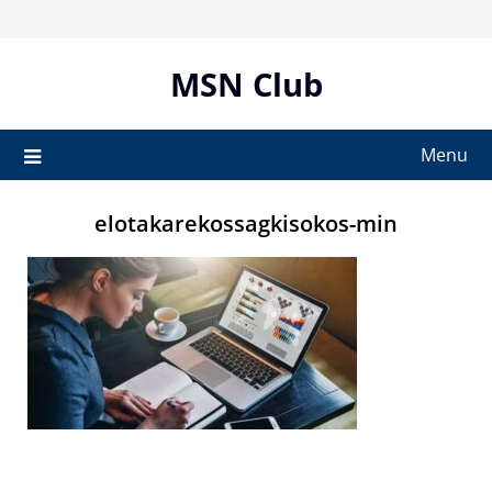
Skip
to
content
MSN Club
Menu
elotakarekossagkisokos-min