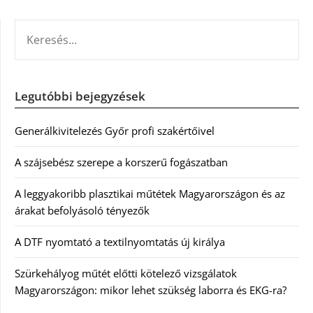
KERESÉS:
Legutóbbi bejegyzések
Generálkivitelezés Győr profi szakértőivel
A szájsebész szerepe a korszerű fogászatban
A leggyakoribb plasztikai műtétek Magyarországon és az
árakat befolyásoló tényezők
A DTF nyomtató a textilnyomtatás új királya
Szürkehályog műtét előtti kötelező vizsgálatok
Magyarországon: mikor lehet szükség laborra és EKG-ra?