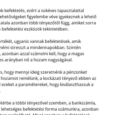
 befektetés, ezért a sokéves tapasztalattal
lehetőségeket figyelembe véve igyekeznek a lehető
atala azonban több tényezőtől függ, amiket sorra
is befektetési eszközök tekintetében.
értékét, ugyanis vannak befektetések, amik
 némi stresszt a mindennapokban. Szintén
 azonban azzal számolni kell, hogy a magas
nes arányban nő a hozam nagyságával.
yis, hogy mennyi ideig szeretnénk a pénzünket
 hozamot remélünk, a kockázati tényező ebben az
l ezeket a paramétereket, hogy kiválaszthassuk a
.
őtérbe a többi tényezővel szemben, a bankszámla,
z a lehetséges befektetési forma számunkra, azonban