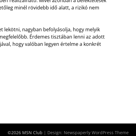
ben realizálható. Mivel azonban a befektetések
tőleg minél rövidebb idő alatt, a rizikó nem
t lekötni, nagyban befolyásolja, hogy melyik
megfelelőbb. Érdemes tisztában lenni az adott
vjával, hogy valóban legyen értelme a konkrét
©2026 MSN Club
| Design:
Newspaperly WordPress Theme