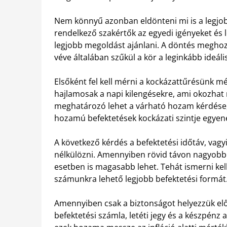
Nem könnyű azonban eldönteni mi is a legjobb
rendelkező szakértők az egyedi igényeket és 
legjobb megoldást ajánlani. A döntés meghoz
véve általában szűkül a kör a leginkább ideál
Elsőként fel kell mérni a kockázattűrésünk m
hajlamosak a napi kilengésekre, ami okozhat
meghatározó lehet a várható hozam kérdése,
hozamú befektetések kockázati szintje egye
A következő kérdés a befektetési időtáv, vag
nélkülözni. Amennyiben rövid távon nagyobb
esetben is magasabb lehet. Tehát ismerni kel
számunkra lehető legjobb befektetési formát
Amennyiben csak a biztonságot helyezzük el
befektetési számla, letéti jegy és a készpén