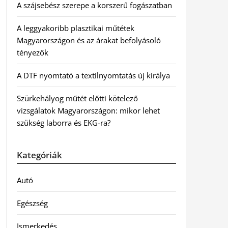
A szájsebész szerepe a korszerű fogászatban
A leggyakoribb plasztikai műtétek
Magyarországon és az árakat befolyásoló
tényezők
A DTF nyomtató a textilnyomtatás új királya
Szürkehályog műtét előtti kötelező
vizsgálatok Magyarországon: mikor lehet
szükség laborra és EKG-ra?
Kategóriák
Autó
Egészség
Ismerkedés