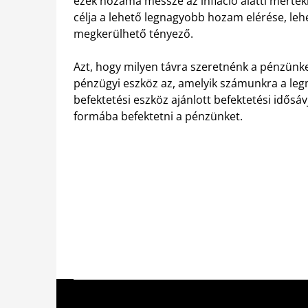
ezek hozama messze az infláció alatti mérték
célja a lehető legnagyobb hozam elérése, lehe
megkerülhető tényező.
Azt, hogy milyen távra szeretnénk a pénzünke
pénzügyi eszköz az, amelyik számunkra a leg
befektetési eszköz ajánlott befektetési idősá
formába befektetni a pénzünket.