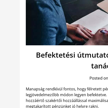
Befektetési útmutat
taná
Posted on
Manapság rendkívül fontos, hogy félretett p
legjövedelmezőbb módon legyen befektetve. 
hozzáértő szakértői hozzáállással maximálisa
megtakarított pénzünket jó helyre rakni.