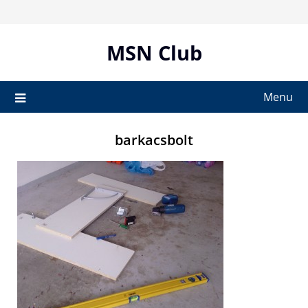
Skip
to
content
MSN Club
Menu
barkacsbolt