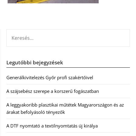
KERESÉS:
Legutóbbi bejegyzések
Generálkivitelezés Győr profi szakértőivel
A szájsebész szerepe a korszerű fogászatban
A leggyakoribb plasztikai műtétek Magyarországon és az
árakat befolyásoló tényezők
A DTF nyomtató a textilnyomtatás új királya