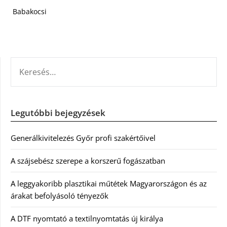
Babakocsi
KERESÉS:
Legutóbbi bejegyzések
Generálkivitelezés Győr profi szakértőivel
A szájsebész szerepe a korszerű fogászatban
A leggyakoribb plasztikai műtétek Magyarországon és az
árakat befolyásoló tényezők
A DTF nyomtató a textilnyomtatás új királya