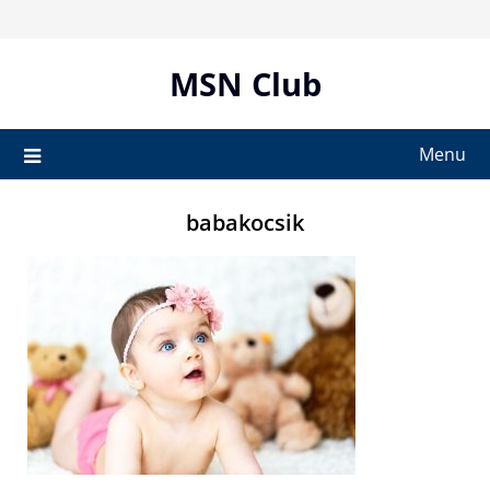
Skip
to
content
MSN Club
Menu
babakocsik