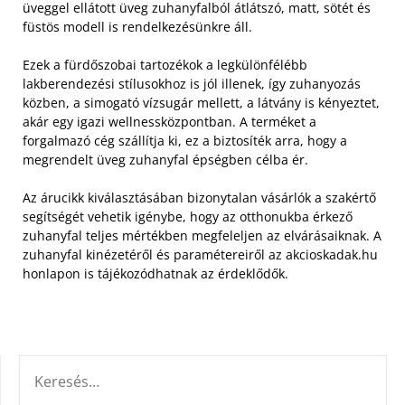
üveggel ellátott üveg zuhanyfalból átlátszó, matt, sötét és
füstös modell is rendelkezésünkre áll.
Ezek a fürdőszobai tartozékok a legkülönfélébb
lakberendezési stílusokhoz is jól illenek, így zuhanyozás
közben, a simogató vízsugár mellett, a látvány is kényeztet,
akár egy igazi wellnessközpontban. A terméket a
forgalmazó cég szállítja ki, ez a biztosíték arra, hogy a
megrendelt üveg zuhanyfal épségben célba ér.
Az árucikk kiválasztásában bizonytalan vásárlók a szakértő
segítségét vehetik igénybe, hogy az otthonukba érkező
zuhanyfal teljes mértékben megfeleljen az elvárásaiknak. A
zuhanyfal kinézetéről és paramétereiről az akcioskadak.hu
honlapon is tájékozódhatnak az érdeklődők.
KERESÉS: