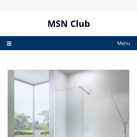
Skip
to
content
MSN Club
Menu