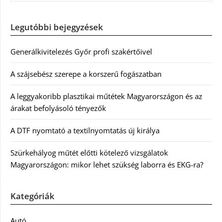
Legutóbbi bejegyzések
Generálkivitelezés Győr profi szakértőivel
A szájsebész szerepe a korszerű fogászatban
A leggyakoribb plasztikai műtétek Magyarországon és az
árakat befolyásoló tényezők
A DTF nyomtató a textilnyomtatás új királya
Szürkehályog műtét előtti kötelező vizsgálatok
Magyarországon: mikor lehet szükség laborra és EKG-ra?
Kategóriák
Autó