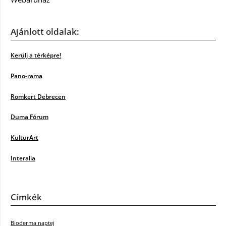
Ajánlott oldalak:
Kerülj a térképre!
Pano-rama
Romkert Debrecen
Duma Fórum
KulturArt
Interalia
Címkék
Bioderma naptej