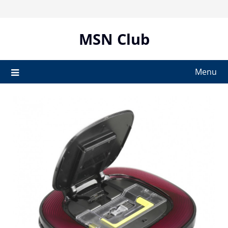
Skip
to
content
MSN Club
Menu