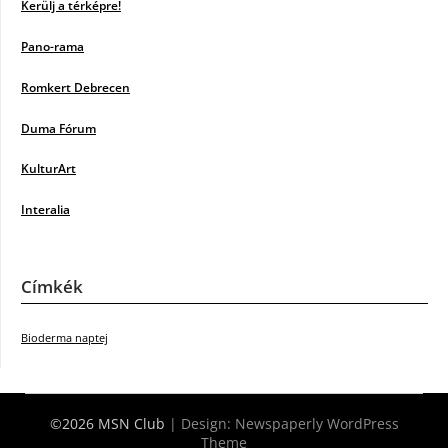
Kerülj a térképre!
Pano-rama
Romkert Debrecen
Duma Fórum
KulturArt
Interalia
Címkék
Bioderma naptej
©2026 MSN Club
| Design:
Newspaperly WordPress
Theme