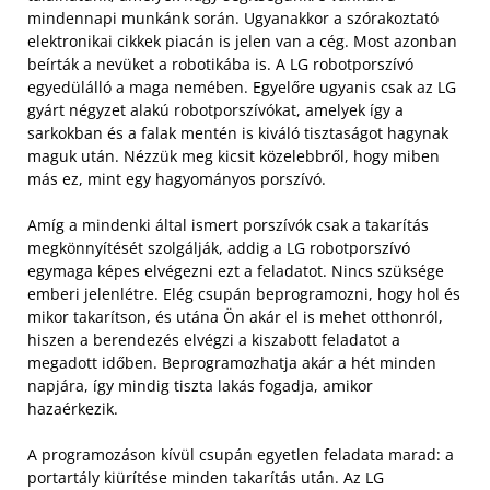
mindennapi munkánk során. Ugyanakkor a szórakoztató
elektronikai cikkek piacán is jelen van a cég. Most azonban
beírták a nevüket a robotikába is. A LG robotporszívó
egyedülálló a maga nemében. Egyelőre ugyanis csak az LG
gyárt négyzet alakú robotporszívókat, amelyek így a
sarkokban és a falak mentén is kiváló tisztaságot hagynak
maguk után. Nézzük meg kicsit közelebbről, hogy miben
más ez, mint egy hagyományos porszívó.
Amíg a mindenki által ismert porszívók csak a takarítás
megkönnyítését szolgálják, addig a LG robotporszívó
egymaga képes elvégezni ezt a feladatot. Nincs szüksége
emberi jelenlétre. Elég csupán beprogramozni, hogy hol és
mikor takarítson, és utána Ön akár el is mehet otthonról,
hiszen a berendezés elvégzi a kiszabott feladatot a
megadott időben. Beprogramozhatja akár a hét minden
napjára, így mindig tiszta lakás fogadja, amikor
hazaérkezik.
A programozáson kívül csupán egyetlen feladata marad: a
portartály kiürítése minden takarítás után. Az LG