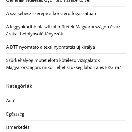
Generálkivitelezés Győr profi szakértőivel
A szájsebész szerepe a korszerű fogászatban
A leggyakoribb plasztikai műtétek Magyarországon és az
árakat befolyásoló tényezők
A DTF nyomtató a textilnyomtatás új királya
Szürkehályog műtét előtti kötelező vizsgálatok
Magyarországon: mikor lehet szükség laborra és EKG-ra?
Kategóriák
Autó
Egészség
Ismerkedés