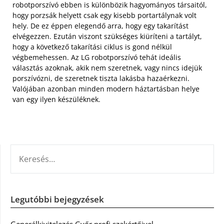
robotporszívó ebben is különbözik hagyományos társaitól,
hogy porzsák helyett csak egy kisebb portartálynak volt
hely. De ez éppen elegendő arra, hogy egy takarítást
elvégezzen. Ezután viszont szükséges kiüríteni a tartályt,
hogy a következő takarítási ciklus is gond nélkül
végbemehessen. Az LG robotporszívó tehát ideális
választás azoknak, akik nem szeretnek, vagy nincs idejük
porszívózni, de szeretnek tiszta lakásba hazaérkezni.
Valójában azonban minden modern háztartásban helye
van egy ilyen készüléknek.
KERESÉS:
Legutóbbi bejegyzések