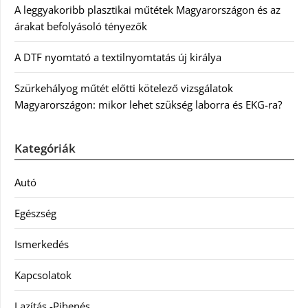
A leggyakoribb plasztikai műtétek Magyarországon és az
árakat befolyásoló tényezők
A DTF nyomtató a textilnyomtatás új királya
Szürkehályog műtét előtti kötelező vizsgálatok
Magyarországon: mikor lehet szükség laborra és EKG-ra?
Kategóriák
Autó
Egészség
Ismerkedés
Kapcsolatok
Lazítás -Pihenés