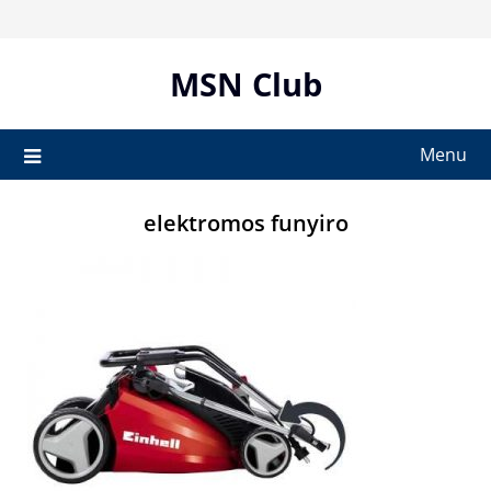
Skip
to
content
MSN Club
Menu
elektromos funyiro